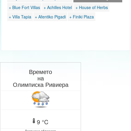
+ Blue Fort Villas
+ Achilles Hotel
+ House of Herbs
+ Villa Tapia
+ Afentiko Pigadi
+ Finiki Plaza
Времето
на
Олимписка Ривиера
9 °C
Разкъсана облачност