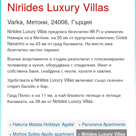
Niriides Luxury Villas
Varka, Метони, 24006, Гърция
Niriides Luxury Villas предлага безплатен Wi-Fi и климатик.
Намира се в Мето̀ни, на 20 км от курортния комплекс Costa
Navarino и на 43 км от град Каламата. На място има
безплатен частен паркинг.
Всички апартаменти и студиа разполагат с плоскоекранен
телевизор и кухня, оборудвана с хладилник. Имат и
собствена баня, снабдена с чехли, халати и хавлии.
Удобствата в Niriides Luxury Villas включват също сезонен
открит басейн и бар.
Град Пѝлос е на 11 км, а най-близкото летище е летище
Каламата, на 39 км от Niriides Luxury Villas.
+ Hakuna Matata Holidays 'Agalia'
+ Panorama Apartments
+ Mythos Suites-Apollo apartment
+ Niriides Luxury Villas