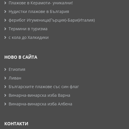
Плажове в Керамоти- уникални!
Нудистки плажове в България
ферибот Игуменица(Гърция)-Бари(Италия)
Термини в туризма
с кола до Халкидики
НОВО В САЙТА
Етиопия
Ливан
Българските плажове със син флаг
Винарна-винарска изба Варна
Винарна-винарска изба Албена
КОНТАКТИ