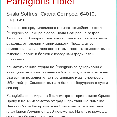
Panagiotis Hotel
Skála Sotíros, Скала Сотирос, 64010,
Гърция
Разположен сред маслинова горичка, семейният хотел
Panagiotis се намира в село Скала Сотирос на остров
Тасос, на 300 метра от пясъчния плаж и на съвсем кратка
разходка от таверни и минимаркети. Предлагат се
помещения за настаняване с възможност за самостоятелно
готвене и пране и балкон с изглед към градината и
планината.
Климатизираните студиа на Panagiotis са декорирани с
живи цветове и имат кухненски бокс с хладилник и котлони.
Във всички помещения за настаняване има телевизор с
DVD плейър. Самостоятелната баня е оборудвана с душ и
сешоар.
Panagiotis се намира на 5 километра от пристанище Ормос
Прину и на 18 километра от град и пристанище Лименас.
Плажът Скала Калиракис е на 3 километра, а известният
плаж Криси Амудия е на 30 километра. На място може да
се ползва безплатен частен паркинг.