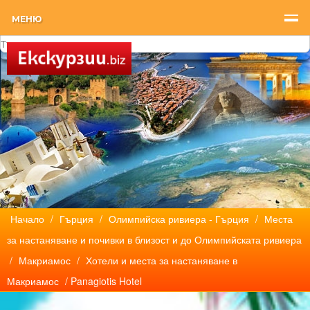
МЕНЮ
Начало
/
Гърция
/
Олимпийска ривиера - Гърция
/
Места
за настаняване и почивки в близост и до Олимпийската ривиера
/
Макриамос
/
Хотели и места за настаняване в
Макриамос
/ Panagiotis Hotel