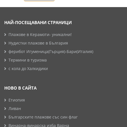
НАЙ-ПОСЕЩАВАНИ СТРАНИЦИ
Плажове в Керамоти- уникални!
Нудистки плажове в България
ферибот Игуменица(Гърция)-Бари(Италия)
Термини в туризма
с кола до Халкидики
НОВО В САЙТА
Етиопия
Ливан
Българските плажове със син флаг
Винарна-винарска изба Варна