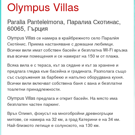
Olympus Villas
Paralia Panteleimona, Паралиа Скотинас,
60065, Гърция
Olympus Villas се намира в крайбрежното село Паралѝя
Скотѝнис. Приема настаняване с домашни любимци.
Всички вили имат собствен басейн и безплатна Wi-Fi връзка
във всички помещения и се намират на 150 м от плажа.
Всяка вила е с тераса, кът за сядане и кът за хранене и
предлага гледка към басейна и градината. Разполага също
със съоръжения за барбекю и напълно оборудвана кухня.
Всички вили включват собствена баня с вана и безплатни
тоалетни принадлежности.
Olympus Villas предлага и открит басейн. На място има
безплатен частен паркинг.
Връх Олимп, фокусът на многобройни древногръцки
митове, се намира на 32 км, а град Катерини е на 34 км.
Най-близкото летище е солунското, на 130 км.