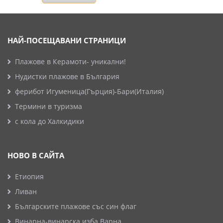
НАЙ-ПОСЕЩАВАНИ СТРАНИЦИ
Плажове в Керамоти- уникални!
Нудистки плажове в България
ферибот Игуменица(Гърция)-Бари(Италия)
Термини в туризма
с кола до Халкидики
НОВО В САЙТА
Етиопия
Ливан
Българските плажове със син флаг
Винарна-винарска изба Варна