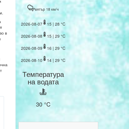
и
вятър 18 км/ч
и.
а
2026-08-07
15 | 28 °C
т
во в
2026-08-08
15 | 29 °C
л
2026-08-09
16 | 29 °C
с
2026-08-10
14 | 29 °C
очна
т
Температура
на водата
30 °C