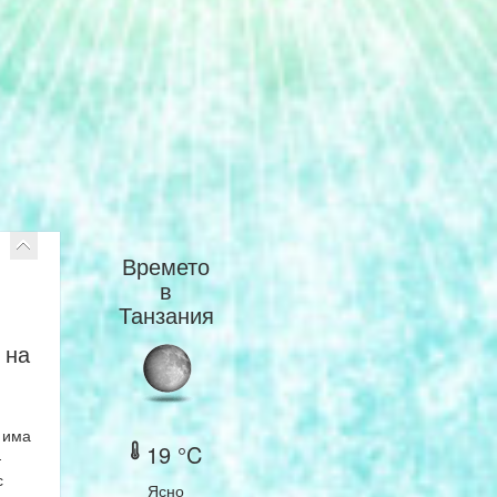
Времето
в
Танзания
 на
има
19 °C
-
с
Ясно