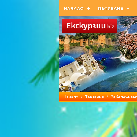
НАЧАЛО
ПЪТУВАНЕ
Начало
/
Танзания
/
Забележител