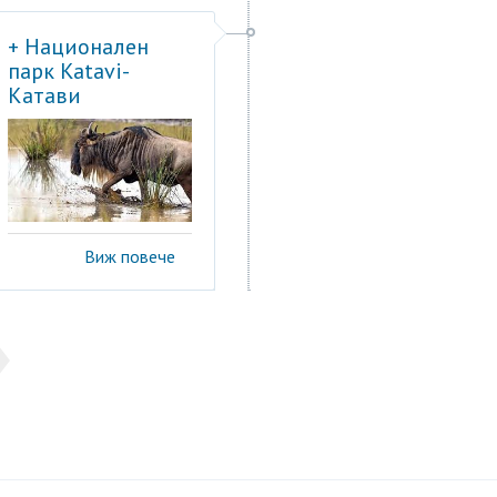
+ Национален
парк Katavi-
Катави
Виж повече