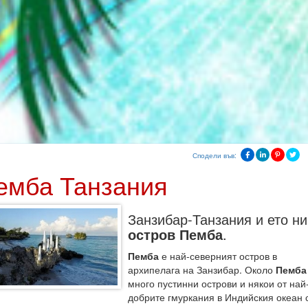
Сподели във:
емба Танзания
Занзибар-Танзания и ето ни
остров Пемба
.
Пемба
е най-северният остров в
архипелага на Занзибар. Около
Пемба
много пустинни острови и някои от най
добрите гмуркания в Индийския океан 