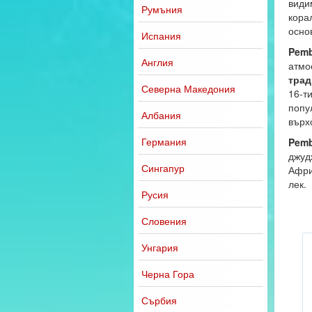
види
Румъния
кора
осно
Испания
Pem
Англия
атмо
трад
Северна Македония
16-ти
попу
Албания
върх
Германия
Pem
джуд
Сингапур
Афри
лек.
Русия
Словения
Унгария
Черна Гора
Сърбия