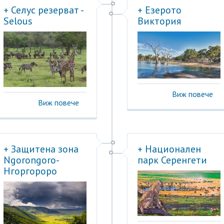
+ Селус резерват -
+ Езерото
Selous
Виктория
Виж повече
Виж повече
+ Защитена зона
+ Национален
Ngorongoro-
парк Серенгети
Нгоргороро