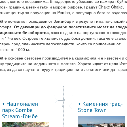
мост, която е несравнима. В подводното убежище се намират буйн
лови градини, цветни гъби и морски рифове. Градът Chake Chake,
вният център за популации на Pemba, е популярна база за водолаз
ba
е по-малко посещаван от Занзибар и в резултат има по-спокойн
сфера.
От декември до февруари посетителите могат да гледа
иционните бикоборства
; знак от дните на португалското господст
 и 17-и век. Островът е хълмист с дълбоки долини, така че е стана
лярен сред планинските велосипедисти, които са привлечени от
овете от 1000 м.
ba
е основен световен производител на карамфила и е известен и 
жу традициите на медицината и магията. Хората идват от цяла Изт
ка, за да се научат от вуду и традиционните лечители или да търся
+ Национален
+ Каменния град-
парк Gombe
Stone Town
Stream -Гомбе