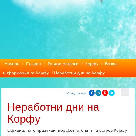
Начало
/
Гърция
/
Гръцки острови
/
Корфу
/
Важна
информация за Корфу
/ Неработни дни на Корфу
Сподели във:
Неработни дни на
Корфу
Официалните празници, неработните дни на остров Корфу