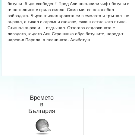
ботуши- бъди свободен!" Пред Али поставили чифт ботуши и
ги напълнили с вряла смола. Само миг се поколебал
войводата. Бързо пъхнал краката си в смолата и тръгнал- не
вървял, а тичал с огромни скокове, сякаш летял като птица.
Стигнал върха и ... издъхнал. Оттогава седловината с
ливадата, където Али Страшника обул ботушите, народът
нарекъл Парила, а планината- Алиботуш.
Времето
в
България