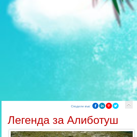
Сподели във:
Легенда за Алиботуш