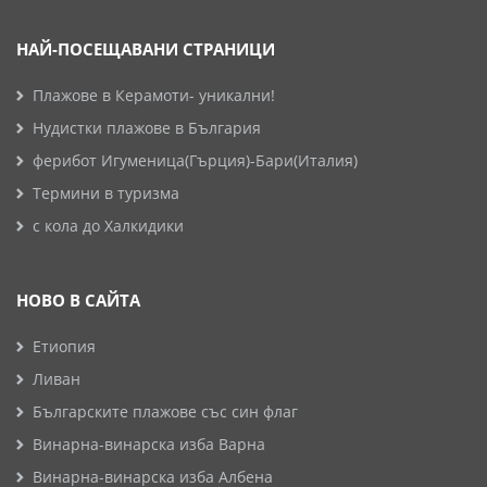
НАЙ-ПОСЕЩАВАНИ СТРАНИЦИ
Плажове в Керамоти- уникални!
Нудистки плажове в България
ферибот Игуменица(Гърция)-Бари(Италия)
Термини в туризма
с кола до Халкидики
НОВО В САЙТА
Етиопия
Ливан
Българските плажове със син флаг
Винарна-винарска изба Варна
Винарна-винарска изба Албена