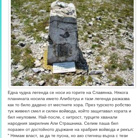
Една чудна легенда се носи из горите на Славянка. Някога
планината носила името Алиботуш и тази легенда разказва
как то било дадено от местните хора. През турското робство
тук живеел смел и силен войвода, който защитавал хората и
бил неуловим. Най-после, с хитрост, турците хванали
народния закрилник Али Страшника. Селим паша бил
поразен от достойното държане на храбрия войвода и рекъл:
" Нямам власт, за да те пусна, но ако стигнеш върха с тези