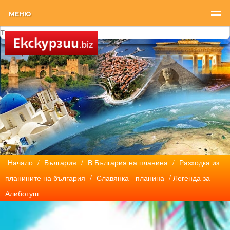
МЕНЮ
Начало
/
България
/
В България на планина
/
Разходка из
планините на българия
/
Славянка - планина
/ Легенда за
Алиботуш