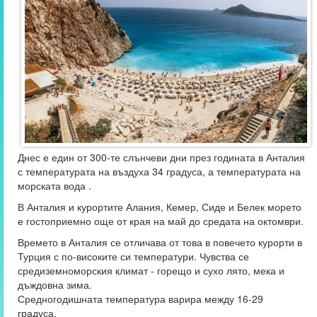
Днес е един от 300-те слънчеви дни през годината в Анталия
с температурата на въздуха 34 градуса, а температурата на
морската вода .
В Анталия и курортите Алания, Кемер, Сиде и Белек морето
е гостоприемно още от края на май до средата на октомври.
Времето в Анталия се отличава от това в повечето курорти в
Турция с по-високите си температури. Чувства се
средиземноморския климат - горещо и сухо лято, мека и
дъждовна зима.
Средногодишната температура варира между 16-29
градуса.