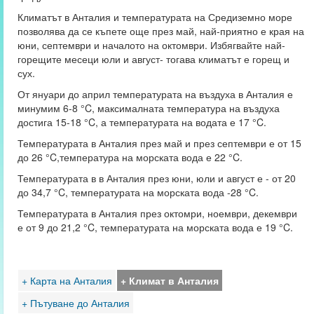
Климатът в Анталия и температурата на Средиземно море
позволява да се къпете още през май, най-приятно е края на
юни, септември и началото на октомври. Избягвайте най-
горещите месеци юли и август- тогава климатът е горещ и
сух.
От януари до април температурата на въздуха в Анталия е
минумим 6-8 °C, максималната температура на въздуха
достига 15-18 °C, а температурата на водата е 17 °C.
Температурата в Анталия през май и през септември е от 15
до 26 °C,температура на морската вода е 22 °C.
Температурата в в Анталия през юни, юли и август е - от 20
до 34,7 °C, температурата на морската вода -28 °C.
Температурата в Анталия през октомри, ноември, декември
е от 9 до 21,2 °C, температурата на морската вода е 19 °C.
+ Карта на Анталия
+ Климат в Анталия
+ Пътуване до Анталия