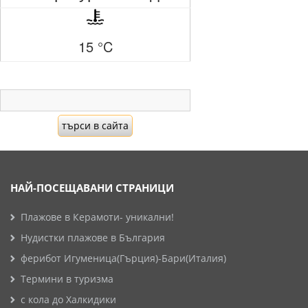
15 °C
НАЙ-ПОСЕЩАВАНИ СТРАНИЦИ
Плажове в Керамоти- уникални!
Нудистки плажове в България
ферибот Игуменица(Гърция)-Бари(Италия)
Термини в туризма
с кола до Халкидики