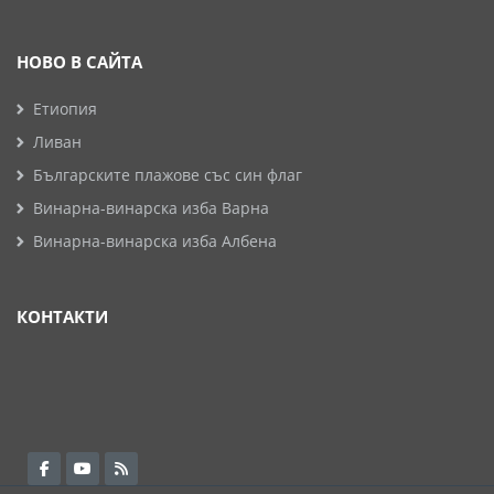
НОВО В САЙТА
Етиопия
Ливан
Българските плажове със син флаг
Винарна-винарска изба Варна
Винарна-винарска изба Албена
КОНТАКТИ