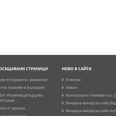
ОСЕЩАВАНИ СТРАНИЦИ
НОВО В САЙТА
ве в Керамоти- уникални!
Етиопия
стки плажове в България
Ливан
бот Игуменица(Гърция)-
Българските плажове със с
(Италия)
Винарна-винарска изба Ва
ини в туризма
Винарна-винарска изба Ал
а до Халкидики