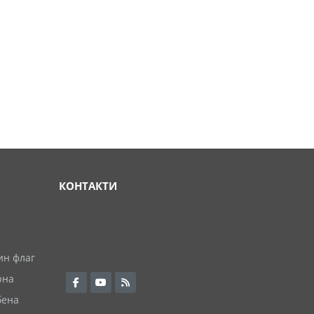
КОНТАКТИ
ин флаг
рна
бена