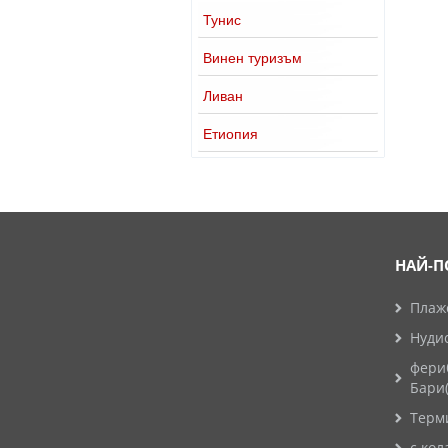
Тунис
Винен туризъм
Ливан
Етиопия
НАЙ-П
Плажо
Нуди
фери
Бари
Терм
с кол