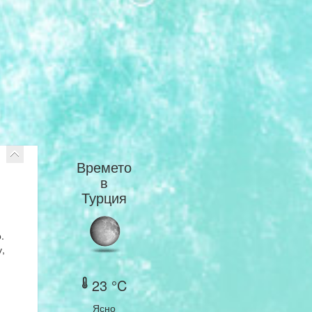
Времето
в
Турция
.
,
23 °C
Ясно