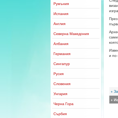
След
Румъния
виза
изгр
Испания
През
Англия
първ
Архе
Северна Македония
сами
коят
Албания
Изве
Германия
и по
Сингапур
Русия
Словения
+ З
Унгария
+ И
Черна Гора
Сърбия