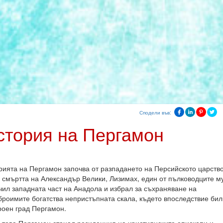
Сподели във:
стория на Пергамон
рията на Пергамон започва от разпадането на Персийското царство
 смъртта на Александър Велики, Лизимах, един от пълководците му
чил западната част на Анадола и избрал за съхраняване на
броимите богатства непристъпната скала, където впоследствие бил
роен град Пергамон.