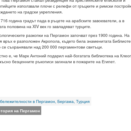
 това Пергамон станал резиденция на християнските епископи и
нтийците използвали плочи с релефи от гръцките и римски постройк
аждането на градски укрепления.
 716 година градът пада в ръцете на арабските завоеватели, а в
ата половина на XIV век го завладяват турците.
ологическите разкопки на Пергамон започват през 1900 година. На
я връх е разположен Акропола, където била знаменитата Библиотек
о се съхранявали над 200 000 пергаментови свитъци.
стно е, че Марк Антоний подарил най-богатата библиотека на Клео
-късно безценните ръкописи загинали в пожарите на Египет.
абележителности в Пергамон, Бергама, Турция
стория на Пергамон