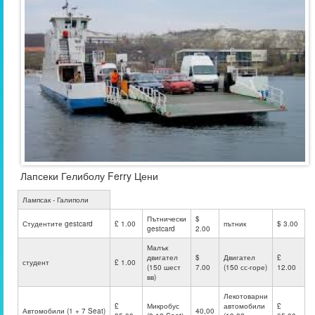
Лапсеки Гелиболу Ferry Цени
Лампсак - Галиполи
Пътнически
$
Студентите gestcard
£ 1.00
пътник
$ 3.00
gestcard
2.00
Малък
двигател
$
Двигател
£
студент
£ 1.00
(150 шест
7.00
(150 сс-горе)
12.00
вв)
Лекотоварни
£
Микробус
автомобили
£
Автомобили (1 + 7 Seat)
40,00