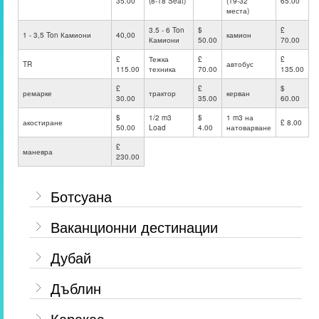
35.00
(8-18 Seat)
(19-32
65.00
места)
3.5 - 6 Ton
$
£
1 - 3,5 Ton Камиони
40,00
камион
Камиони
50.00
70.00
£
Тежка
£
£
TR
автобус
115.00
техника
70.00
135.00
£
£
$
ремарке
трактор
керван
30.00
35.00
60.00
$
1/2 m3
$
1 m3 на
акостиране
£ 8.00
50.00
Load
4.00
натоварване
£
маневра
230.00
Ботсуана
Ваканционни дестинации
Дубай
Дъблин
Каракас