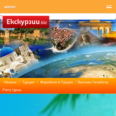
МЕНЮ
Начало
/
Турция
/
Фериботи в Турция
/ Лапсеки Гелиболу
Ferry Цени