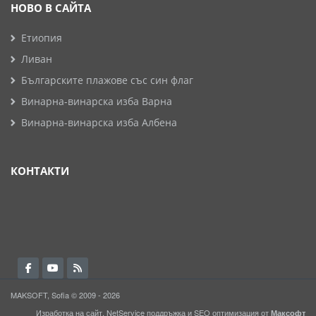
НОВО В САЙТА
Етиопия
Ливан
Българските плажове със син флаг
Винарна-винарска изба Варна
Винарна-винарска изба Албена
КОНТАКТИ
MAKSOFT, Sofia © 2009 - 2026
Изработка на сайт, NetService поддръжка и SEO оптимизация от
Максофт