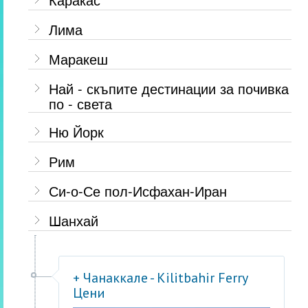
Лима
Маракеш
Най - скъпите дестинации за почивка
по - света
Ню Йорк
Рим
Си-о-Се пол-Исфахан-Иран
Шанхай
+ Чанаккале - Kilitbahir Ferry
Цени