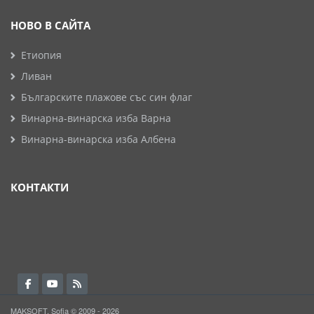
НОВО В САЙТА
Етиопия
Ливан
Българските плажове със син флаг
Винарна-винарска изба Варна
Винарна-винарска изба Албена
КОНТАКТИ
MAKSOFT, Sofia © 2009 - 2026