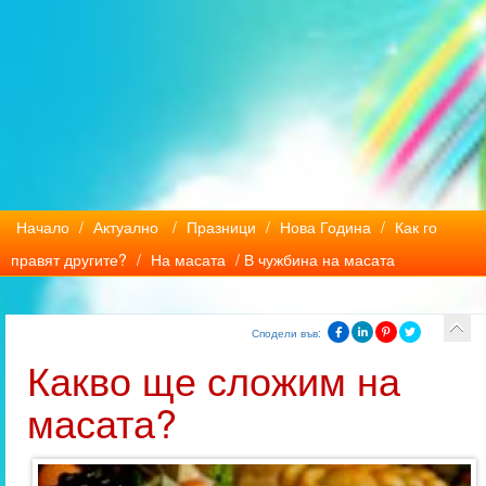
Начало
/
Актуално
/
Празници
/
Нова Година
/
Как го
правят другите?
/
На масата
/ В чужбина на масата
Сподели във:
Какво ще сложим на
масата?