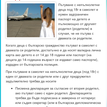
Пътуване с непълнолетни
деца под 18г в самолет е
нужен задграничен
паспорт на детето и
пълномощно от другият
родител (родители) в
случая, че не пътува с
двамата си родители.
Когато деца с българско гражданство пътуват в самолет с
двамата си родители, достатъчно е да носят валидна лична
карта ако детето е от 14 до 18 години или паспорт (на
децата до 14-годишна възраст се издават само паспорти),
издаден от българската полиция.
При пътуване в самолет на непълнолетни деца (под 18г) с
един от двамата си родители или с друг придружител
задължително трябва да носите
Писмена декларация за съгласие от втория родител,
ако пътуват само с един родител. Декларацията
трябва да бъде подписана и заверена от нотариус
или съдия секретар (или в българска дипломатическа