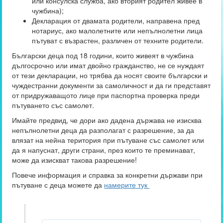
или консулска служба, ако вторият родител живее в
чужбина);
Декларация от двамата родители, направена пред
нотариус, ако малолетните или непълнолетни лица
пътуват с възрастен, различен от техните родители.
Български деца под 18 години, които живеят в чужбина
дългосрочно или имат двойно гражданство, не се нуждаят
от тези декларации, но трябва да носят своите български и
чуждестранни документи за самоличност и да ги представят
от придружаващото лице при паспортна проверка преди
пътуването със самолет.
Имайте предвид, че дори ако дадена държава не изисква
непълнолетни деца да разполагат с разрешение, за да
влязат на нейна територия при пътуване със самолет или
да я напуснат, други страни, през които те преминават,
може да изискват такова разрешение!
Повече информация и справка за конкретни държави при
пътуване с деца можете да
намерите тук