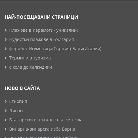
НАЙ-ПОСЕЩАВАНИ СТРАНИЦИ
Плажове в Керамоти- уникални!
Нудистки плажове в България
ферибот Игуменица(Гърция)-Бари(Италия)
Термини в туризма
с кола до Халкидики
НОВО В САЙТА
Етиопия
Ливан
Българските плажове със син флаг
Винарна-винарска изба Варна