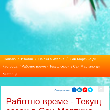
Начало
/
Италия
/
На ски в Италия
/
Сан Мартино ди
Кастроца
/ Работно време - Текущ сезон в Сан Мартино ди
Кастроца
Сподели във:
Работно време - Текущ