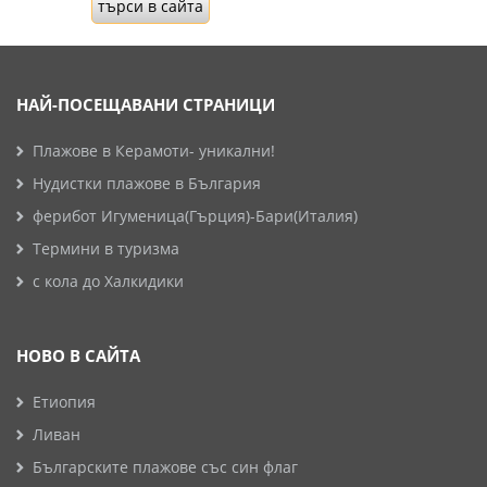
НАЙ-ПОСЕЩАВАНИ СТРАНИЦИ
Плажове в Керамоти- уникални!
Нудистки плажове в България
ферибот Игуменица(Гърция)-Бари(Италия)
Термини в туризма
с кола до Халкидики
НОВО В САЙТА
Етиопия
Ливан
Българските плажове със син флаг