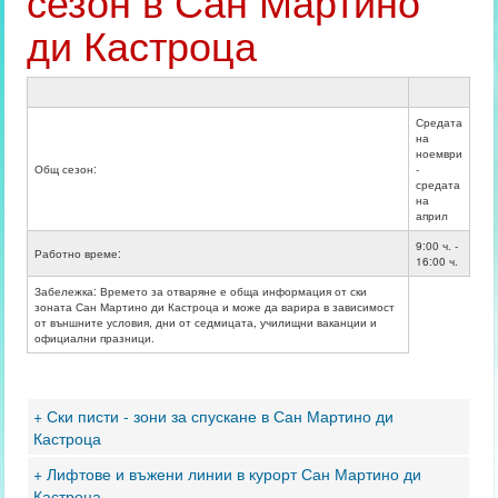
сезон в Сан Мартино
ди Кастроца
Средата
на
ноември
Общ сезон:
-
средата
на
април
9:00 ч. -
Работно време:
16:00 ч.
Забележка: Времето за отваряне е обща информация от ски
зоната Сан Мартино ди Кастроца и може да варира в зависимост
от външните условия, дни от седмицата, училищни ваканции и
официални празници.
+ Ски писти - зони за спускане в Сан Мартино ди
Кастроца
+ Лифтове и въжени линии в курорт Сан Мартино ди
Кастроца