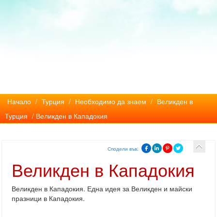
Начало
/
Турция
/
Необходимо да знаем
/
Великден в
Турция
/ Великден в Кападокия
Сподели във:
Великден в Кападокия
Великден в Кападокия. Една идея за Великден и майски
празници в Кападокия.