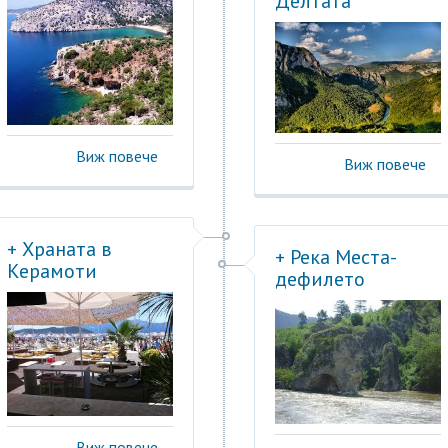
Делтата
Виж повече
Виж повече
+ Храната в
+ Река Места-
Керамоти
дефилето
Виж повече