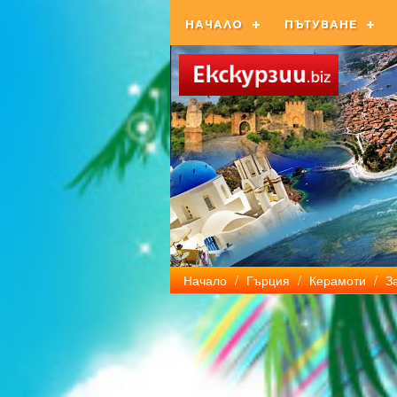
НАЧАЛО
ПЪТУВАНЕ
Начало
/
Гърция
/
Керамоти
/
З