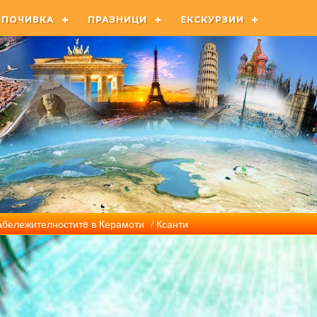
ПОЧИВКА
ПРАЗНИЦИ
ЕКСКУРЗИИ
абележителноститe в Керамоти
/ Ксанти