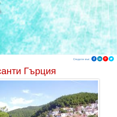
Сподели във:
санти Гърция