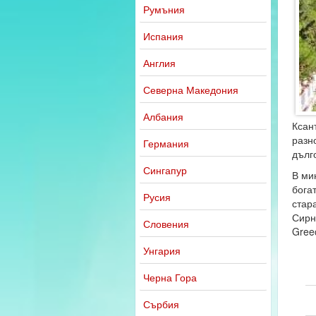
Румъния
Испания
Англия
Северна Македония
Албания
Ксан
разн
Германия
дълг
Сингапур
В ми
богат
Русия
стар
Сирн
Словения
Gree
Унгария
Черна Гора
Сърбия