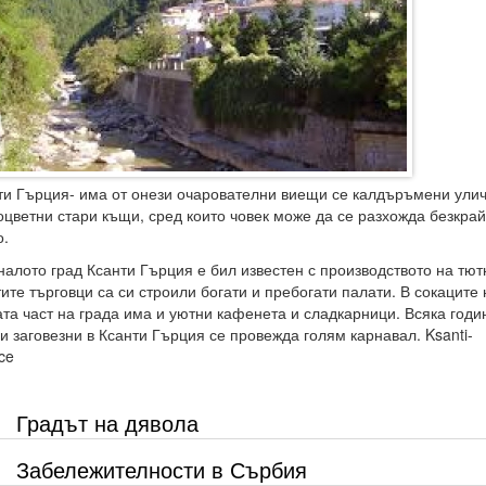
ти Гърция- има от онези очарователни виещи се калдъръмени улич
оцветни стари къщи, сред които човек може да се разхожда безкра
о.
налото град Ксанти Гърция е бил известен с производството на тют
ите търговци са си строили богати и пребогати палати. В сокаците 
ата част на града има и уютни кафенета и сладкарници. Всяка годи
и заговезни в Ксанти Гърция се провежда голям карнавал. Ksanti-
ce
Градът на дявола
Забележителности в Сърбия