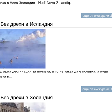
вка в Нова Зеландия - Nudi-Nova-Zelandiq.
още от екскурзии .b
Без дрехи в Исландия
лярна дестинация за почивка, и то не каква да е почивка, а нуди
вка в...
още от екскурзии .b
Без дрехи в Холандия