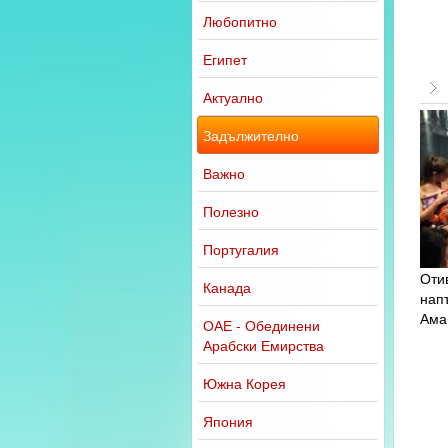
Любопитно
Египет
Актуално
Задължително
Важно
Полезно
Португалия
Отив
Канада
напъ
Ама 
ОАЕ - Обединени
Арабски Емирства
Южна Корея
Япония