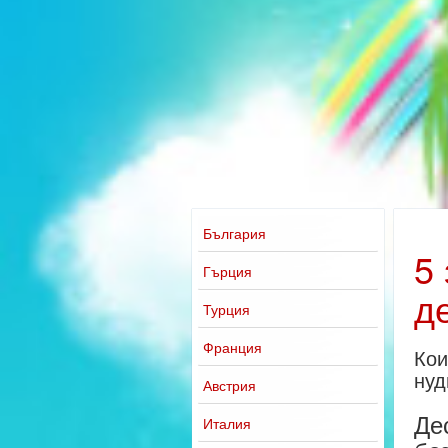
България
5
Гърция
д
Турция
Франция
Кои
нуд
Австрия
Де
Италия