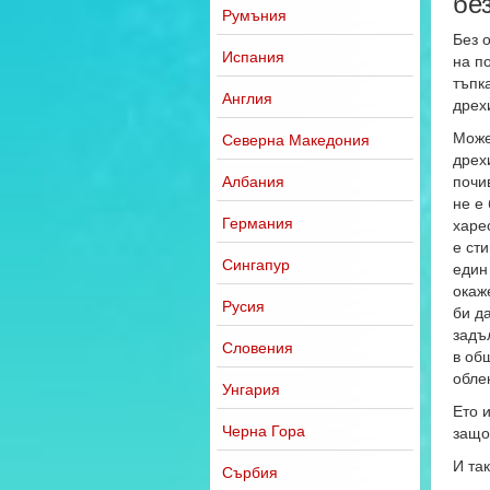
бе
Румъния
Без 
Испания
на по
тъпк
Англия
дрехи
Може
Северна Македония
дрех
Албания
почи
не е
Германия
харес
е ст
Сингапур
един
окаж
Русия
би д
задъ
Словения
в об
обле
Унгария
Ето и
Черна Гора
защо 
И так
Сърбия