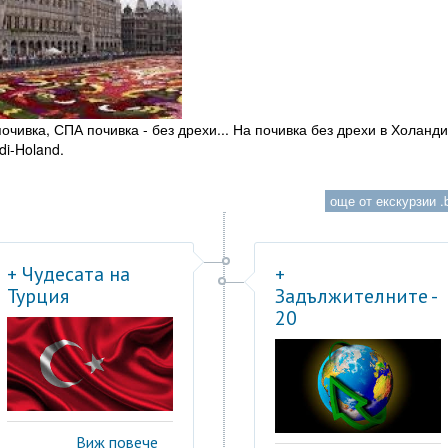
очивка, СПА почивка - без дрехи... На почивка без дрехи в Холанд
di-Holand.
още от екскурзии .b
+ Чудесата на
+
Турция
Задължителните -
20
Виж повече