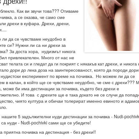
з дрехи!!
облекло. Как ви звучи това??? Отиваме
чивка, а се оказва, че само сме
али дрехи в куфара. Дрехи, дрехи,
....
 ли да се чувстваме неудобно в
ите си? Нужни ли са ни дрехи за
вка? За доста хора, нудизмът никога
 бил привлекателен. Много от нас не
ват телата си и гледат да ги покрият с някакъв кат дрехи, и никога 
игало дори до лека доза на заинтересованост, която да породи дори
 нудистски експеримент по време на почивка. Но можем ли да се
ем в капан, в който ще се чувстваме неудобно, че сме с дрехи??? 
а, може би има дестинации за почивка, където без дрехи е
лжително. И това с дрехите ще е така докато не се случи да попад
щество, чиято култура и обичаи толерират именно евиното и адамо
кло.
 нашите 5 задължителни нуди дестинации за почивка - Nudi-pochivki
са нуди - Nudi-pochivki сами ще се убедите!
а приятна почивка на дестинация - без дрехи!!