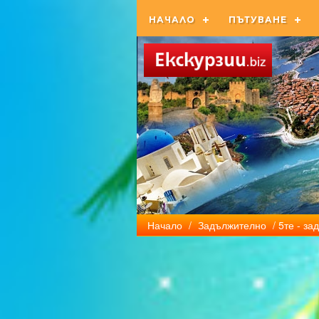
НАЧАЛО
ПЪТУВАНЕ
Начало
/
Задължително
/ 5те - з