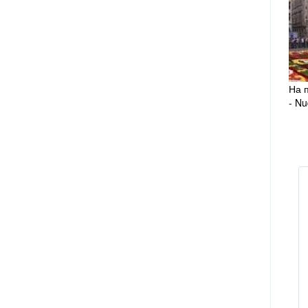
На п
- Nu