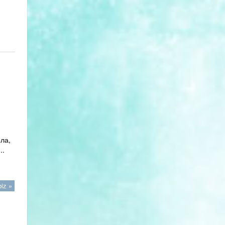
ла,
..
iz »