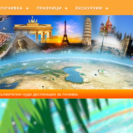
ПОЧИВКА
ПРАЗНИЦИ
ЕКСКУРЗИИ
адължителни нуди дестинации за почивка