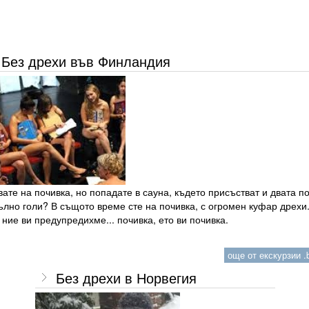
Без дрехи във Финландия
ате на почивка, но попадате в сауна, където присъстват и двата по
лно голи? В същото време сте на почивка, с огромен куфар дрехи.
ние ви предупредихме... почивка, ето ви почивка.
още от екскурзии .b
Без дрехи в Норвегия