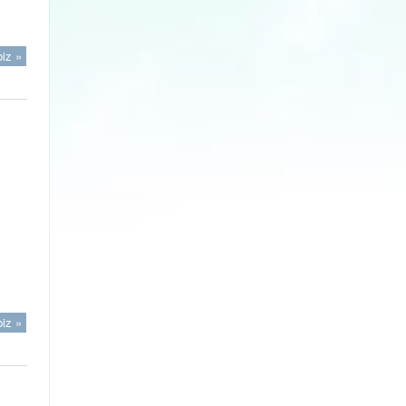
iz »
iz »