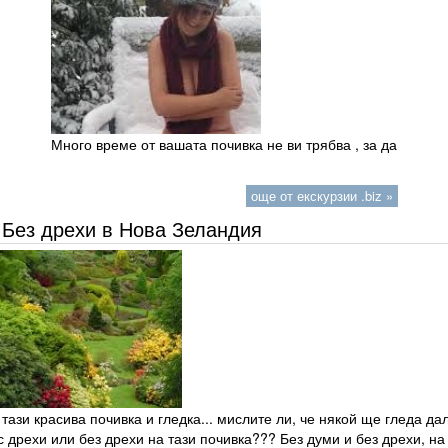
Много време от вашата почивка не ви трябва , за да
още от екскурзии .biz »
Без дрехи в Нова Зеландия
тази красива почивка и гледка... мислите ли, че някой ще гледа да
с дрехи или без дрехи на тази почивка??? Без думи и без дрехи, на