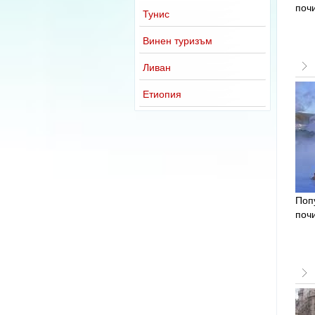
почи
Тунис
Винен туризъм
Ливан
Етиопия
Попу
почи