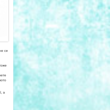
не се
Може
нете
вото
, а