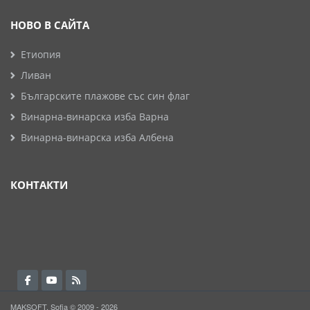
НОВО В САЙТА
Етиопия
Ливан
Българските плажове със син флаг
Винарна-винарска изба Варна
Винарна-винарска изба Албена
КОНТАКТИ
MAKSOFT, Sofia © 2009 - 2026