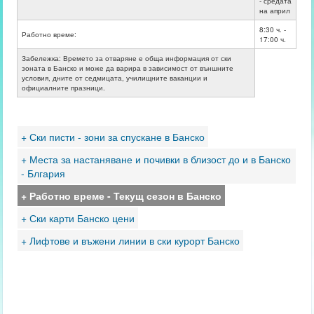
- средата
на април
8:30 ч. -
Работно време:
17:00 ч.
Забележка: Времето за отваряне е обща информация от ски
зоната в Банско и може да варира в зависимост от външните
условия, дните от седмицата, училищните ваканции и
официалните празници.
+ Ски писти - зони за спускане в Банско
+ Места за настаняване и почивки в близост до и в Банско
- Блгария
+ Работно време - Текущ сезон в Банско
+ Ски карти Банско цени
+ Лифтове и въжени линии в ски курорт Банско