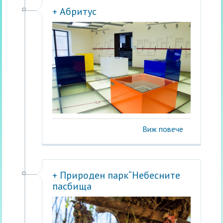
+ Абритус
Виж повече
+ Природен парк“Небесните
пасбища