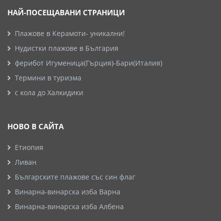
НАЙ-ПОСЕЩАВАНИ СТРАНИЦИ
Плажове в Керамоти- уникални!
Нудистки плажове в България
ферибот Игуменица(Гърция)-Бари(Италия)
Термини в туризма
с кола до Халкидики
НОВО В САЙТА
Етиопия
Ливан
Българските плажове със син флаг
Винарна-винарска изба Варна
Винарна-винарска изба Албена