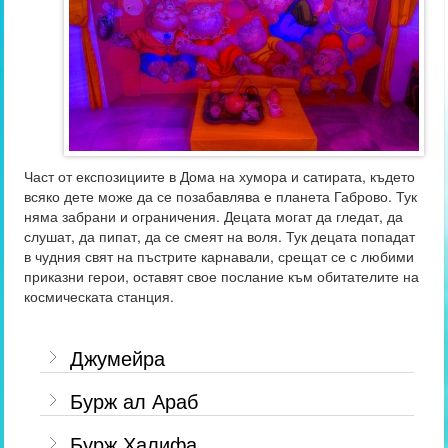
Част от експозициите в Дома на хумора и сатирата, където
всяко дете може да се позабавлява е планета Габрово. Тук
няма забрани и ограничения. Децата могат да гледат, да
слушат, да пипат, да се смеят на воля. Тук децата попадат
в чудния свят на пъстрите карнавали, срещат се с любими
приказни герои, оставят свое послание към обитателите на
космическата станция.
Джумейра
Бурж ал Араб
Бурж Халифа