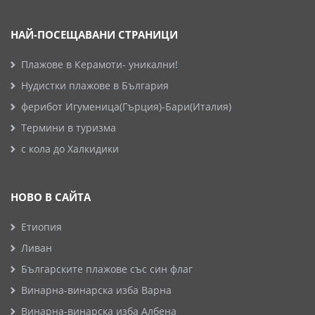
НАЙ-ПОСЕЩАВАНИ СТРАНИЦИ
Плажове в Керамоти- уникални!
Нудистки плажове в България
ферибот Игуменица(Гърция)-Бари(Италия)
Термини в туризма
с кола до Халкидики
НОВО В САЙТА
Етиопия
Ливан
Българските плажове със син флаг
Винарна-винарска изба Варна
Винарна-винарска изба Албена