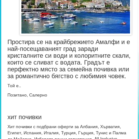
Простира се на крайбрежието Амалфи и е
най-посещаваният град заради
кристалните си води и колоритните скали,
които се сливат с водата. Градът е
перфектно място за семейна почивка или
за романтично бягство с любимия човек.
Той е..
Позитано, Салерно
хит почивки
Хит почивки с подбрани оферти за Албания, Хърватия,
Египет, Испания, Италия, Турция, Гърция, Тунис и Палма
де Майорка. Изберете ранни записвания, All Inclusive