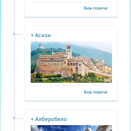
Виж повече
+ Асизи
Виж повече
+ Алберобело