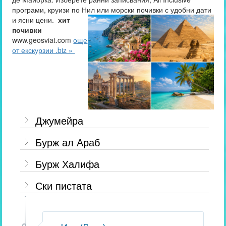
програми, круизи по Нил или морски почивки с удобни дати
и ясни цени.
хит
почивки
www.geosviat.com
още
от екскурзии .biz »
Джумейра
Бурж ал Араб
Бурж Халифа
Ски пистата