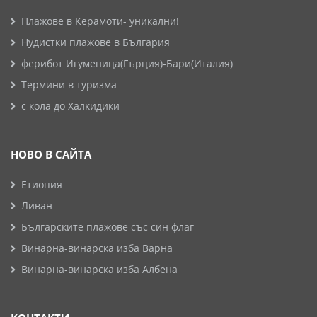
Плажове в Керамоти- уникални!
Нудистки плажове в България
ферибот Игуменица(Гърция)-Бари(Италия)
Термини в туризма
с кола до Халкидики
НОВО В САЙТА
Етиопия
Ливан
Българските плажове със син флаг
Винарна-винарска изба Варна
Винарна-винарска изба Албена