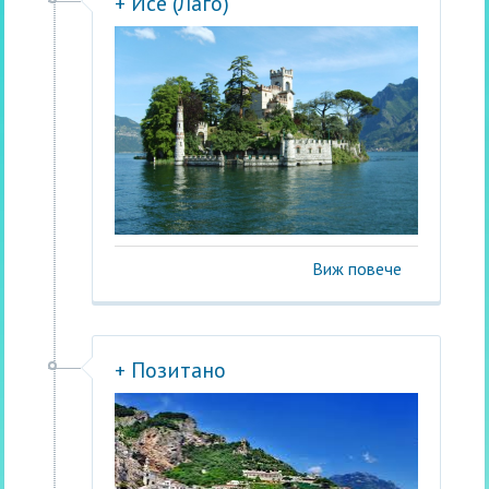
+ Исе (Лаго)
Виж повече
+ Позитано