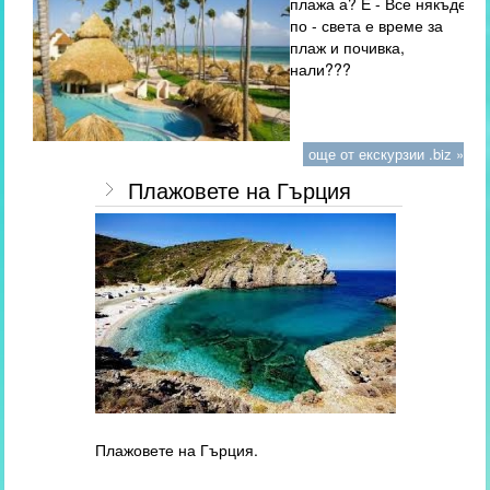
плажа а? Е - Все някъде
по - света е време за
плаж и почивка,
нали???
още от екскурзии .biz »
Плажовете на Гърция
Плажовете на Гърция.