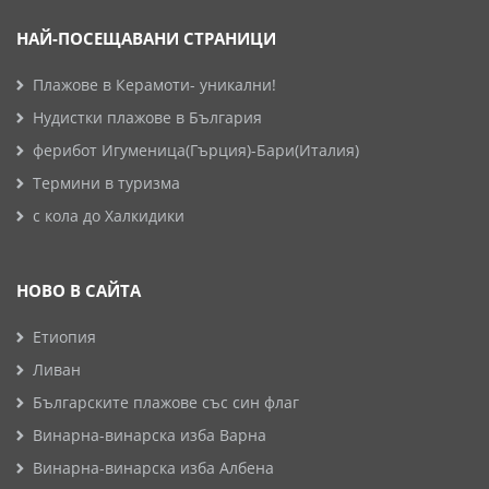
НАЙ-ПОСЕЩАВАНИ СТРАНИЦИ
Плажове в Керамоти- уникални!
Нудистки плажове в България
ферибот Игуменица(Гърция)-Бари(Италия)
Термини в туризма
с кола до Халкидики
НОВО В САЙТА
Етиопия
Ливан
Българските плажове със син флаг
Винарна-винарска изба Варна
Винарна-винарска изба Албена