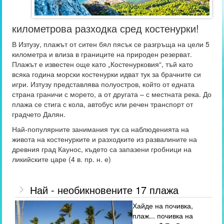
километрова разходка сред костенурки!
В Изтузу, плажът от ситен бял пясък се разгръща на цели 5
километра и влиза в границите на природен резерват.
Плажът е известен още като „Костенурковия“, тъй като
всяка година морски костенурки идват тук за брачните си
игри. Изтузу представлява полуостров, който от едната
страна граничи с морето, а от другата – с местната река. До
плажа се стига с кола, автобус или речен транспорт от
градчето Далян.
Най-популярните занимания тук са наблюденията на
живота на костенурките и разходките из развалините на
древния град Каунос, където са запазени гробници на
ликийските царе (4 в. пр. н. е)
Най - необикновените 17 плажа
Хайде на почивка,
плаж... почивка на