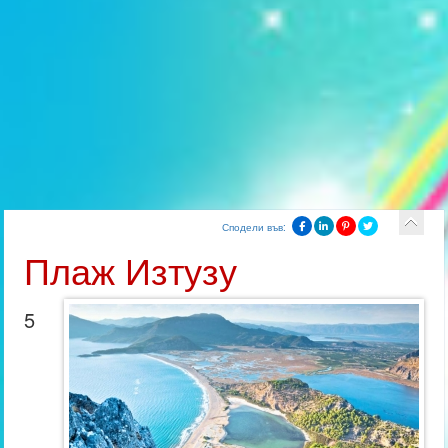
Сподели във:
Плаж Изтузу
5