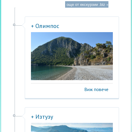
още от екскурзии .biz »
+ Олимпос
Виж повече
+ Изтузу