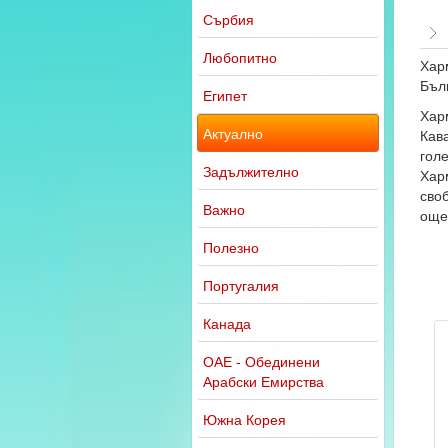
Сърбия
Любопитно
Харм
Бъл
Египет
Хар
Актуално
Кава
гол
Задължително
Харм
своб
Важно
още 
Полезно
Португалия
Канада
ОАЕ - Обединени
Арабски Емирства
Южна Корея