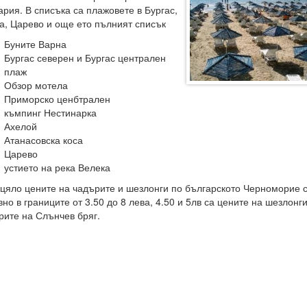
ария. В списъка са плажовете в Бургас,
а, Царево и още ето пълният списък
Буните Варна
Бургас северен и Бургас централен
плаж
Обзор мотела
Приморско ценбтрален
къмпинг Нестинарка
Ахелой
Атанасовска коса
Царево
устието на река Велека
 цяло цените на чадърите и шезлонги по българското Черноморие 
но в границите от 3.50 до 8 лева, 4.50 и 5лв са цените на шезлонги
рите на Слънчев бряг.