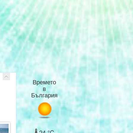
Времето
в
България
24 °C