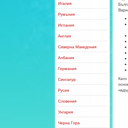
Италия
Бълг
Варн
Румъния
Испания
Англия
Северна Македония
Албания
Германия
Като
Сингапур
основ
чадъ
Русия
Словения
Унгария
Черна Гора