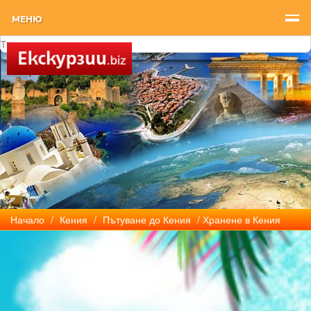
МЕНЮ
Начало
/
Кения
/
Пътуване до Кения
/ Хранене в Кения