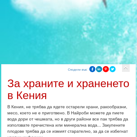
Сподели във:
За храните и храненето
в Кения
В Кения, не трябва да ядете остарели храни, ракообразни,
месо, което не е приготвено. В Найроби можете да пиете
вода дори от чешмата, но в други райони все пак трябва да
използвате пречистена или минерална вода... Закупените
плодове трябва да се измият старателно, за да се избегнат