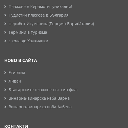
Плажове в Керамоти- уникални!
Нудистки плажове в България
ферибот Игуменица(Гърция)-Бари(Италия)
Термини в туризма
с кола до Халкидики
НОВО В САЙТА
Етиопия
Ливан
Българските плажове със син флаг
Винарна-винарска изба Варна
Винарна-винарска изба Албена
КОНТАКТИ