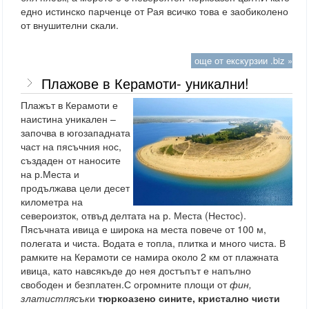
едно истинско парченце от Рая всичко това е заобиколено
от внушителни скали.
още от екскурзии .biz »
Плажове в Керамоти- уникални!
Плажът в Керамоти е
наистина уникален –
започва в югозападната
част на пясъчния нос,
създаден от наносите
на р.Места и
продължава цели десет
километра на
североизток, отвъд делтата на р. Места (Нестос).
Пясъчната ивица е широка на места повече от 100 м,
полегата и чиста. Водата е топла, плитка и много чиста. В
рамките на Керамоти се намира около 2 км от плажната
ивица, като навсякъде до нея достъпът е напълно
свободен и безплатен.С огромните площи от
фин
,
златист
пясък
и
тюркоазено сините, кристално чисти