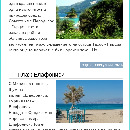
един красив плаж в
една изключителна
природна среда.
Самото име Парадисос
- Гърция, което
означава рай ни
обяснява защо този
великолепен плаж, украшението на остров Тасос - Гърция,
както още го наричат, е бил наречен така. Но...
още от екскурзии .biz »
Плаж Елафониси
С Мирис на пясък....
Шум на
вълни....Елафониси,
Гърция Плаж
Елафониси
Някъде в Средиземно
море се намира
Елафониси. Той е
остров в Гърция свързан чрез широка пясъчна ивица със