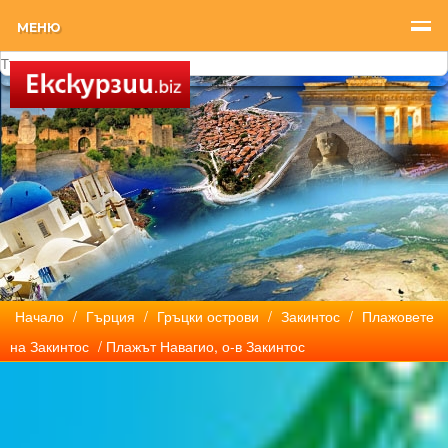
МЕНЮ
Начало
/
Гърция
/
Гръцки острови
/
Закинтос
/
Плажовете
на Закинтос
/ Плажът Навагио, о-в Закинтос