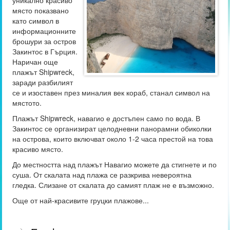
уникално красиво
място показвано
като символ в
информационните
брошури за остров
Закинтос в Гърция.
Наричан още
плажът Shipwreck,
заради разбилият
се и изоставен през миналия век кораб, станал символ на
мястото.
Плажът Shipwreck, навагио е достъпен само по вода. В
Закинтос се организират целодневни панорамни обиколки
на острова, които включват около 1-2 часа престой на това
красиво място.
До местността над плажът Навагио можете да стигнете и по
суша. От скалата над плажа се разкрива невероятна
гледка. Слизане от скалата до самият плаж не е възможно.
Още от най-красивите груцки плажове...