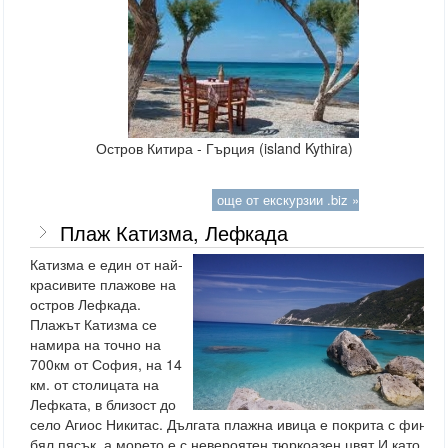
Остров Китира - Гърция (island Kythira)
още от екскурзии .biz »
Плаж Катизма, Лефкада
Катизма е един от най-
красивите плажове на
остров Лефкада.
Плажът Катизма се
намира на точно на
700км от София, на 14
км. от столицата на
Лефката, в близост до
село Агиос Никитас. Дългата плажна ивица е покрита с фин
бял пясък, а морето е с невероятен тюркоазен цвят.И като