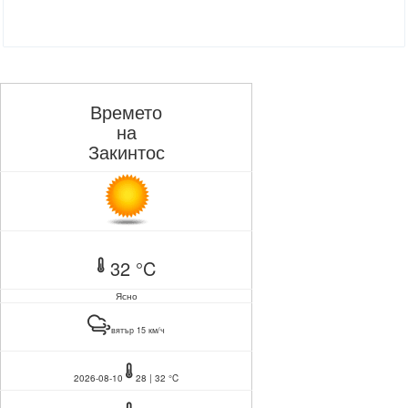
Времето
на
Закинтос
32 °C
Ясно
вятър 15 км/ч
2026-08-10
28 | 32 °C