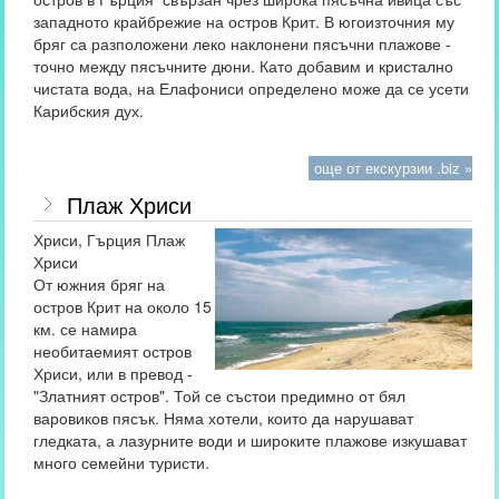
западното крайбрежие на остров Крит. В югоизточния му
бряг са разположени леко наклонени пясъчни плажове -
точно между пясъчните дюни. Като добавим и кристално
чистата вода, на Елафониси определено може да се усети
Карибския дух.
още от екскурзии .biz »
Плаж Хриси
Хриси, Гърция Плаж
Хриси
От южния бряг на
остров Крит на около 15
км. се намира
необитаемият остров
Хриси, или в превод -
"Златният остров". Той се състои предимно от бял
варовиков пясък. Няма хотели, които да нарушават
гледката, а лазурните води и широките плажове изкушават
много семейни туристи.