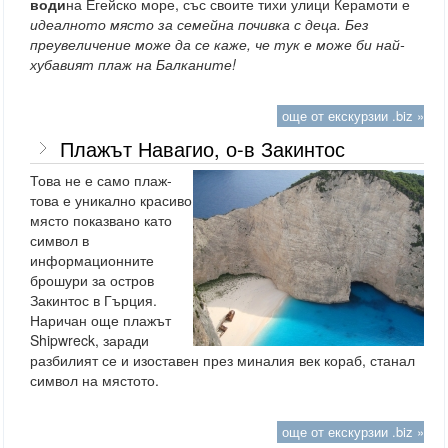
води
на Егейско море, със своите тихи улици Керамоти
е
идеалното място за семейна почивка с деца. Без
преувеличение може да се каже, че тук е може би най-
хубавият плаж на Балканите!
още от екскурзии .biz »
Плажът Навагио, о-в Закинтос
Това не е само плаж-
това е уникално красиво
място показвано като
символ в
информационните
брошури за остров
Закинтос в Гърция.
Наричан още плажът
Shipwreck, заради
разбилият се и изоставен през миналия век кораб, станал
символ на мястото.
още от екскурзии .biz »