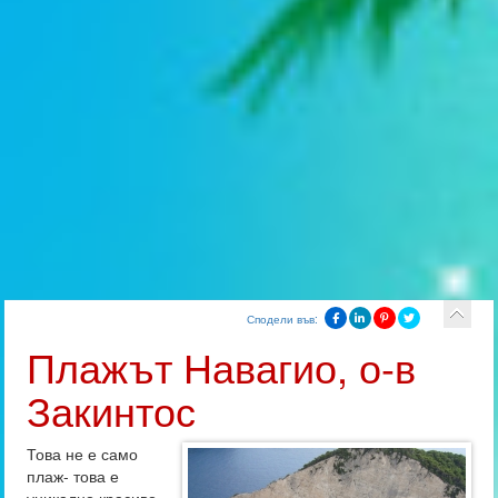
Сподели във:
Плажът Навагио, о-в
Закинтос
Това не е само
плаж- това е