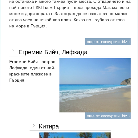
не останаха и много такива пусти места. С отварянето и на
най-новото ГККП към Гърция – през прохода Маказа, вече
може и дори хората в Златоград да се озоват за по-малко
от два часа на някой див плаж. Какво по - хубаво от това -
на море в Гърция.
още от екскурзии .biz »
Егремни Бийч, Лефкада
Егремни Бийч - остров
Лефкада, един от най-
красивите плажове в
Гърция.
още от екскурзии .biz »
Китира