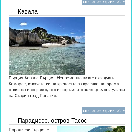
още от екскурзии .biz »
Кавала
Гърция-Кавала-Гърция. Непременно вижте акведуктът
Камарес, изкачете се на крепостта за красива панорама
отвисоко и се разходете из стръмните калдъръмени улички
на Стария град Панагия.
още от екскурзии .biz »
Парадисос, остров Тасос
Парадисос Гърция е