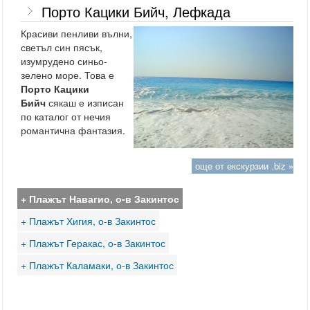
Порто Кацики Бийч, Лефкада
Красиви пенливи вълни,
светъл син пясък,
изумрудено синьо-
зелено море. Това е
Порто Кацики
Бийч
сякаш е изписан
по каталог от нечия
романтична фантазия.
още от екскурзии .biz »
+ Плажът Навагио, о-в Закинтос
+ Плажът Хигия, о-в Закинтос
+ Плажът Геракас, о-в Закинтос
+ Плажът Каламаки, о-в Закинтос