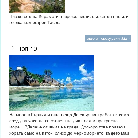
Плажовете на Керамоти, широки, чисти, със ситен пясък и
гледка към остров Тасос.
още от екскурзии .biz »
Топ 10
На море в Гърция и още нещо:Да свършиш работа и само
след два часа да се озовеш на див плаж и прекрасно
море... ?Далече от шума на града. Доскоро това правеха
хората само на изток, близо до Черноморието, където май