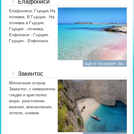
Елафониси
Елафониси, Гърция На
почивка. В Гърция. На
почивка в Гърция.
Гърция - почивка.
Елфонаси - Гърция.
Гърция - Елфонаси.
още от екскурзии .biz »
Закинтос
Митничния остров
Закинтос, с невероятни
гледки и кристално
море- разстояние,
мнения, впечатления,
хотели, снимки