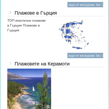
още от екскурзии .biz »
Плажове в Гърция
ТОП екзотични плажове
в Гърция Плажове в
Гърция
още от екскурзии .biz »
Плажовете на Керамоти