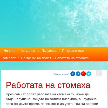
Начало
/
Актуално
/
Пътуване
/
Пътуване със
самолет
/
По време на полет
/ Работата на стомаха
Сподели във:
Работата на стомаха
През самият полет работата на стомаха ти може да
бъде нарушена, защото на голяма височина, в неудобна
поза по-дълго време, човек може да усети всички аспекти