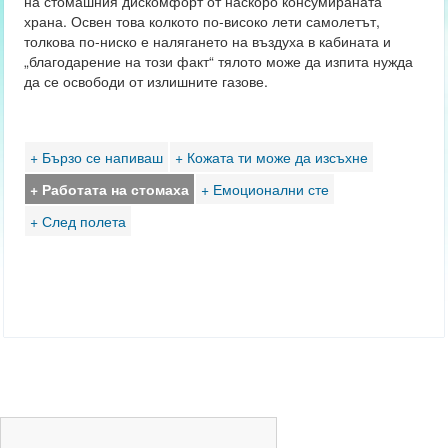
на стомашния дискомфорт от наскоро консумираната
храна. Освен това колкото по-високо лети самолетът,
толкова по-ниско е налягането на въздуха в кабината и
„благодарение на този факт“ тялото може да изпита нужда
да се освободи от излишните газове.
+ Бързо се напиваш
+ Кожата ти може да изсъхне
+ Работата на стомаха
+ Емоционални сте
+ След полета