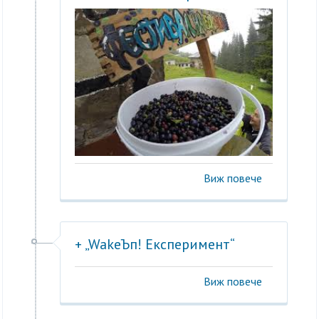
Виж повече
+ „WakeЪп! Експеримент“
Виж повече