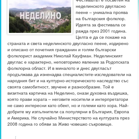
неделинското двугласно
пеене – уникална проява
на българския фолклор.
Идеята за фестивала се
ражда през 2001 година.
Целта е да се покаже на
страната и света неделинското двугласно пеене, издирено
и описано от почетния гражданин и голям български
фолклорист академик Николай Кауфман. Неделинският
двуглас е характерно, неповторимо явление за Родопската
фолклорна област. И в миналото и днес двугласът
продължава да изненадва специалистите-изследователи на
народния бит и на културно-историческото наследство със
своята самобитност, звучене и разнообразие. Той е
визитната картичка на Неделино, онази духовна въздишка,
която прави хората – неговите носители и интерпретатори
не само интересни като обект, но и големи като хора. Най-
добрите му изпълнители са популярни в България, Европа
и Америка. Не случайно Министерството на културата през
2008 година го обяви за Живо човешко съкровище.