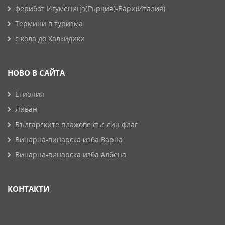
ферибот Игуменица(Гърция)-Бари(Италия)
Термини в туризма
с кола до Халкидики
НОВО В САЙТА
Етиопия
Ливан
Българските плажове със син флаг
Винарна-винарска изба Варна
Винарна-винарска изба Албена
КОНТАКТИ