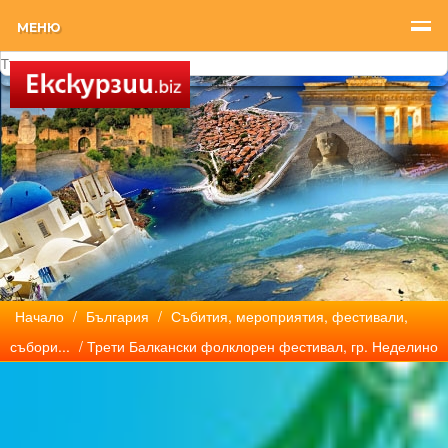
МЕНЮ
Начало
/
България
/
Събития, мероприятия, фестивали,
събори...
/ Трети Балкански фолклорен фестивал, гр. Неделино