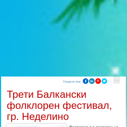
Сподели във:
Трети Балкански
фолклорен фестивал,
гр. Неделино
Фестивалът е посветен на