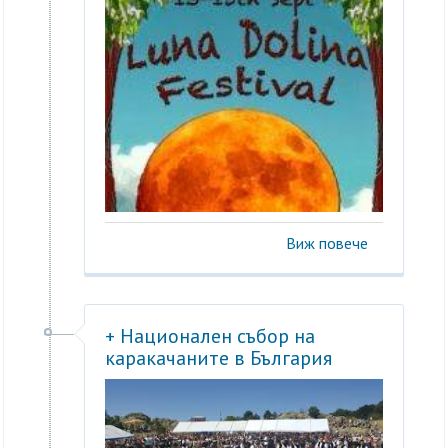
Виж повече
+ Национален събор на
каракачаните в България