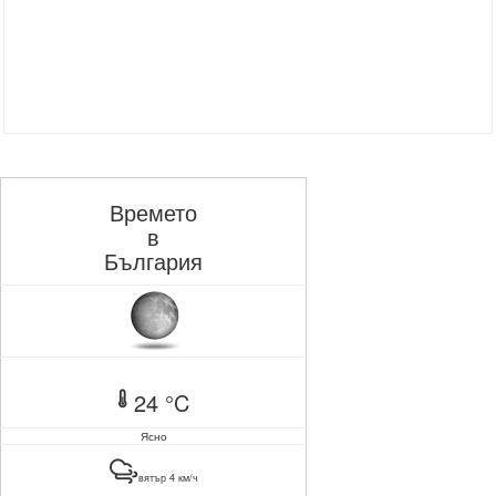
Времето
в
България
24 °C
Ясно
вятър 4 км/ч