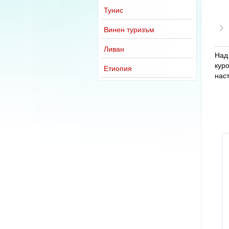
Тунис
Винен туризъм
Ливан
Над 
куро
Етиопия
наст