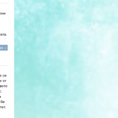
они
ата.
iz »
е се
е от
вото
с
а
 бе
итет.