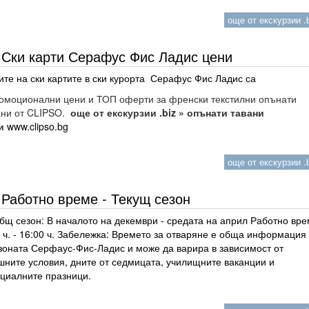
още от екскурзии .b
Ски карти Серафус Фис Ладис цени
ите на ски картите в ски курорта Серафус Фис Ладис са
моционални цени и ТОП оферти за френски текстилни опънати
ани от CLIPSO.
още от екскурзии .biz » опънати тавани
и
www.clipso.bg
още от екскурзии .b
Работно време - Текущ сезон
 сезон: В началото на декември - средата на април Работно вре
 ч. - 16:00 ч. Забележка: Времето за отваряне е обща информация 
 зоната Серфаус-Фис-Ладис и може да варира в зависимост от
шните условия, дните от седмицата, училищните ваканции и
циалните празници.