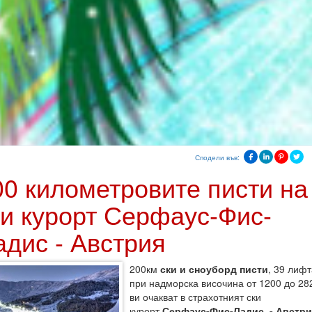
Сподели във:
00 километровите писти на
ки курорт Серфаус-Фис-
адис - Австрия
200км
ски и сноуборд писти
, 39 лифт
при надморска височина от 1200 до 28
ви очакват в страхотният ски
курорт
Серфаус-Фис-Ладис - Австри