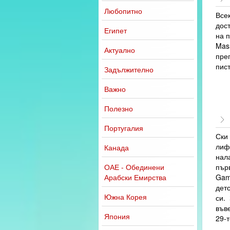
Любопитно
Все
дост
Египет
на 
Masn
Актуално
пре
пист
Задължително
Важно
Полезно
Португалия
Ски 
лиф
Канада
нал
ОАЕ - Обединени
пър
Арабски Емирства
Gam
детс
Южна Корея
си. 
въве
Япония
29-т