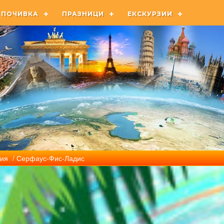
ПОЧИВКА
ПРАЗНИЦИ
ЕКСКУРЗИИ
рия
/ Серфаус-Фис-Ладис