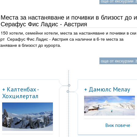
още от екскурзии .b
Места за настаняване и почивки в близост до и
Серафус Фис Ладис - Австрия
150 хотели, семейни хотели, места за настаняване и почивки в ски
рт Серафус Фис Ладис - Австрия са налични в 6-те места за
аняване в близост до курорта.
още от екскурзии .b
+ Калтенбах -
+ Дамюлс Мелау
Хохцилертал
Виж повече