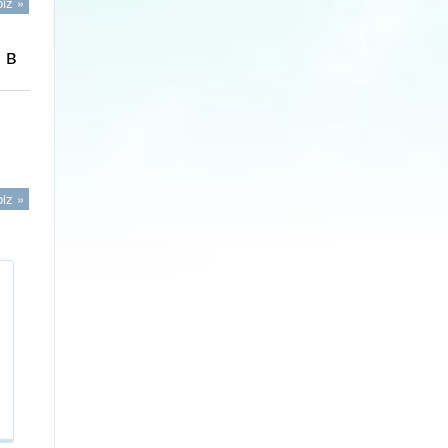
iz »
 в
iz »