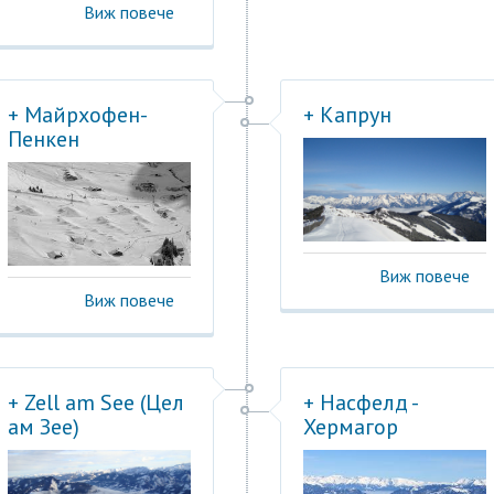
Виж повече
+ Майрхофен-
+ Капрун
Пенкен
Виж повече
Виж повече
+ Zell am See (Цел
+ Насфелд -
ам Зее)
Хермагор