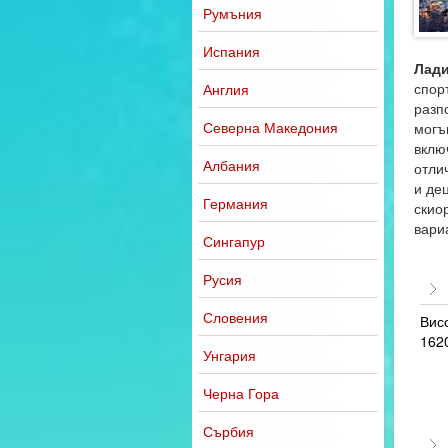
Румъния
Испания
Лад
спор
Англия
разп
Северна Македония
могъ
вклю
Албания
отли
и де
Германия
скио
вари
Сингапур
Русия
Словения
Висо
162
Унгария
Черна Гора
Сърбия