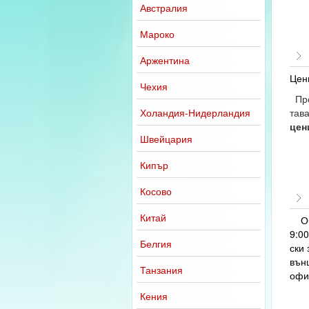
Австралия
Мароко
Аржентина
Цен
Чехия
Про
Холандия-Нидерландия
тав
цен
Швейцария
Кипър
Косово
Китай
Общ
9:00
Белгия
ски
вън
Танзания
офи
Кения