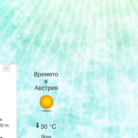
Времето
в
Австрия
а
30 °C
20 m.
Ясно
я.