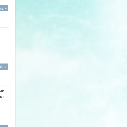
iz »
iz »
ме:
от