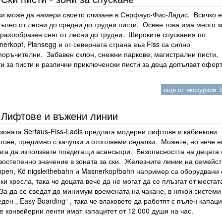
ки може да намери своето слизане в Серфаус-Фис-Ладис. Всичко е
ъпно от лесни до средни до трудни писти. Освен това има много з
прахообразен сняг от лесни до трудни. Широките спускания по
erkopf, Plansegg и от северната страна във Fiss са силно
поръчителни. Забавен склон, снежни паркове, магистрални писти,
и за писти и различни приключенски писти за деца допълват оферт
още от екскурзии .b
Лифтове и въжени линии
зоната Serfaus-Fiss-Ladis предлага модерни лифтове и кабинкови
тове, предимно с качулки и отопляеми седалки. Можете, но вече н
ага да използвате повдигащи асансьори. Безопасността на децата 
востепенно значение в зоната за ски. Железните линии на семейст
pen, Kö nigsleithebahn и Masnerkopfbahn например са оборудвани 
ки кресла, така че децата вече да не могат да се плъзгат от местат
За да се сведат до минимум времената на чакане, в някои системи
ден „ Easy Boarding“ , така че влаковете да работят с пълен капац
е конвейерни ленти имат капацитет от 12 000 души на час.