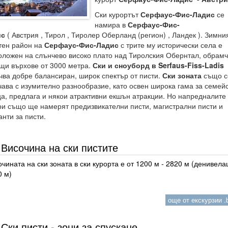
Ски курортът
Серфаус-Фис-Ладис
се
намира в
Серфаус-Фис-
ис
( Австрия , Тирол , Тиролер Оберланд (регион) , Ландек ). Зимни
тен район на
Серфаус-Фис-Ладис
с трите му исторически села е
оложен на слънчево високо плато над Тиролския Обернтал, обрамч
щи върхове от 3000 метра.
Ски и сноуборд в Serfaus-Fiss-Ladis
чва добре балансиран, широк спектър от писти.
Ски зоната
също с
чава с изумително разнообразие, като освен широка гама за семей
ца, предлага и някои атрактивни екшън атракции. Но напредналите
ри също ще намерят предизвикателни писти, магистрални писти и
анти за писти.
Височина на ски пистите
чината на ски зоната в ски курорта е от 1200 м - 2820 м (денивела
0 м)
още от екскурзии .b
Ски писти - зони за спускане