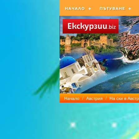
НАЧАЛО
ПЪТУВАНЕ
Начало
/
Австрия
/
На ски в Авст