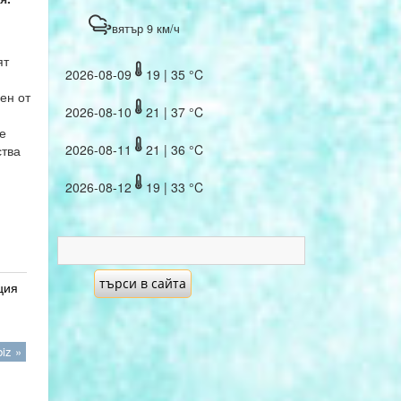
вятър 9 км/ч
ят
2026-08-09
19 | 35 °C
ен от
2026-08-10
21 | 37 °C
е
2026-08-11
21 | 36 °C
ства
2026-08-12
19 | 33 °C
ция
iz »