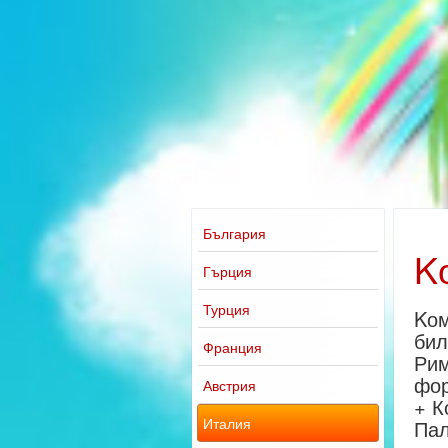
България
K
Гърция
Турция
Kо
бил
Франция
Рим
фо
Австрия
+ К
Италия
Пал