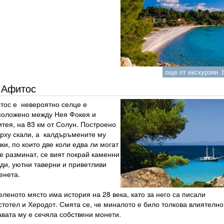
още от екскурзии .b
Афитос
тос е невероятно селце е
положено между Нея Фокея и
тея, на 83 км от Солун. Построено
ърху скали, а калдъръмените му
ки, по които две коли едва ли могат
е разминат, се вият покрай каменни
ди, уютни таверни и приветливи
енета.
леното място има история на 28 века, като за него са писали
тотел и Херодот. Смята се, че миналото е било толкова влиятелно
авата му е сечяла собствени монети.