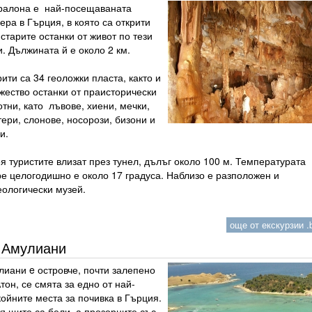
ралона е най-посещаваната
ра в Гърция, в която са открити
старите останки от живот по тези
. Дължината й е около 2 км.
ити са 34 геоложки пласта, както и
жество останки от праисторически
тни, като лъвове, хиени, мечки,
ери, слонове, носорози, бизони и
и.
я туристите влизат през тунел, дълъг около 100 м. Температурата
ре целогодишно е около 17 градуса. Наблизо е разположен и
еологически музей.
още от екскурзии .b
Амулиани
лиани e островче, почти залепено
тон, се смята за едно от най-
ойните места за почивка в Гърция.
къщите са бели, а прозорците със