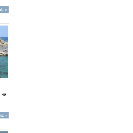
iz »
 на
iz »