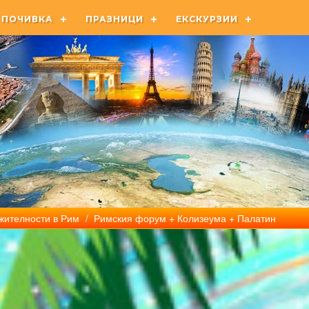
ПОЧИВКА
ПРАЗНИЦИ
ЕКСКУРЗИИ
жителности в Рим
/ Римския форум + Колизеума + Палатин