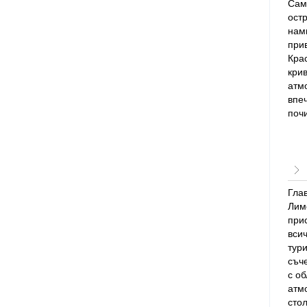
Сам
остр
нам
при
Крас
кри
атм
впе
поч
Глав
Лим
при
всич
тури
съч
с о
атм
стол