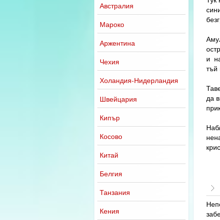
Австралия
син
без
Мароко
Аму
Аржентина
остр
и на
Чехия
тъй 
Холандия-Нидерландия
Тав
да в
Швейцария
при
Кипър
Наб
Косово
нен
кри
Китай
Белгия
Танзания
Неп
Кения
заб