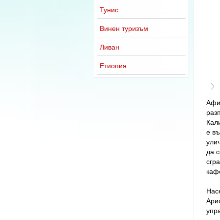
Тунис
Винен туризъм
Ливан
Етиопия
Афи
раз
Кали
е в
улич
да с
сгра
каф
Насе
Арис
упр