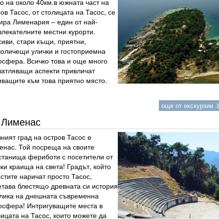
о на около 40км.в южната част на
ов Тасос, от столицата на Тасос, се
ира Лименария – един от най-
влекателните местни курорти.
иви, стари къщи, приятни,
воличещи улички и гостоприемна
осфера. Всичко това и още много
чатляващи аспекти привличат
иващите към това приятно място.
още от екскурзии .b
Лименас
ният град на остров Тасос е
енас. Той посреща на своите
станища фериботи с посетители от
ки краища на света! Градът, който
стите наричат просто Тасос,
етава блестящо древната си история
блика на днешната съвременна
осфера! Интригуващите места в
ицата на Тасос, които можете да