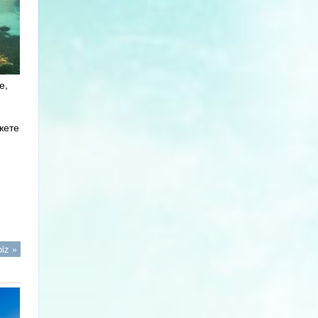
е,
жете
iz »