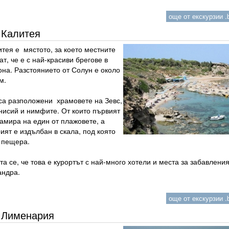
още от екскурзии .b
Калитея
тея е мястото, за което местните
ат, че е с най-красиви брегове в
она. Разстоянието от Солун е около
м.
 са разположени
храмовете на Зевс,
нисий и нимфите. От които първият
амира на един от плажовете, а
ият е издълбан в скала, под която
 пещера.
а се, че това е курортът с най-много хотели и места за забавления
андра.
още от екскурзии .b
Лименария