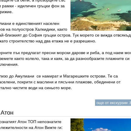
и рамки - идиличен гръцки фон за
грижие.
лиани е единственият населен
ов на полуостров Халкидики, както
й-близкият до София гръцки остров. Тук морето се вижда отвсякъд
като строителство над два етажа не е разрешено.
ерните пък предлагат пресни морски дарове и риба, а под наем мо
земете както колело, така и каяк, за да разнообразите плажните си
ключения.
лизо до Амулиани се намират и Магарешките острови. Те са
аселени, покрити с маслини и пясъчни плажове, обединени от
стално чистите води на синьото море.
още от екскурзии .b
Атон
ознатият Атон ТОП непознатите
ележителности на Атон Вижте ги: