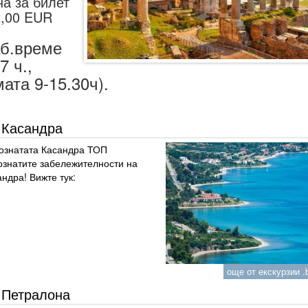
а за билет
2,00 EUR
аб.време
7 ч.,
ата 9-15.30ч).
Касандра
ознатата Касандра ТОП
ознатите забележителности на
ндра! Вижте тук:
още от екскурзии .b
Петралона