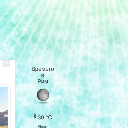
Времето
в
Рим
30 °C
Ясно