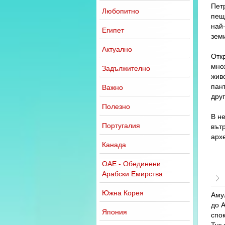
Пет
Любопитно
пеще
най-
Египет
земи
Актуално
Откр
мно
Задължително
живо
пант
Важно
друг
Полезно
В не
Португалия
вът
арх
Канада
ОАЕ - Обединени
Арабски Емирства
Южна Корея
Аму
до А
Япония
спок
Тук 