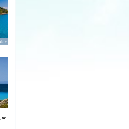
iz »
, че