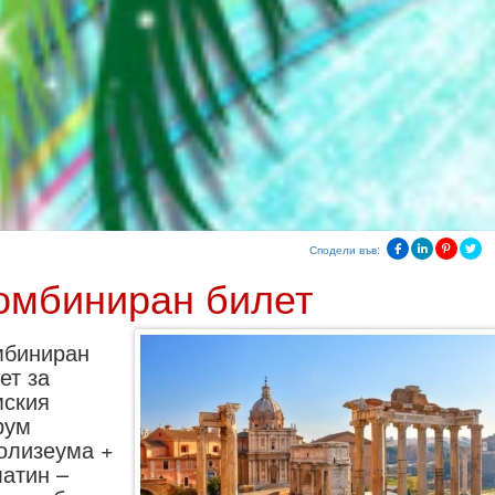
Сподели във:
омбиниран билет
мбиниран
ет за
ския
рум
олизеума +
атин –