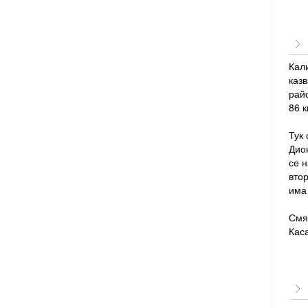
Кали
казв
рай
86 к
Тук
Дио
се н
втор
има
Смят
Кас