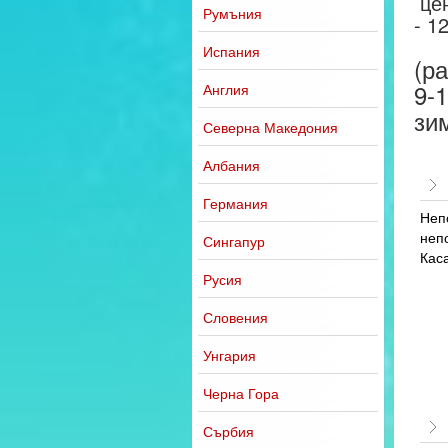
цен
Румъния
- 1
Испания
(р
9-1
Англия
зим
Северна Македония
Албания
Германия
Неп
неп
Сингапур
Каса
Русия
Словения
Унгария
Черна Гора
Сърбия