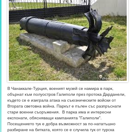
В Чанаккале-Турция, военият музей се намира в парк,
обърнат към полуостров Галиполи през протока Дарданели,
където се е изиграла атака на съюзническите войски от
Втората световна война. Паркът е пълен със разпръснати
стари военни съоръжения. В парка има и интересни
експонати, обясняващи кампанията "Галиполи".
Посещението тук е добра възможност за по-нататъшно
разбиране на битката, която се е случила тук от турска