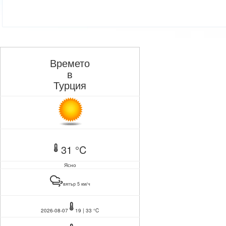
Времето
в
Турция
31 °C
Ясно
вятър 5 км/ч
2026-08-07
19 | 33 °C