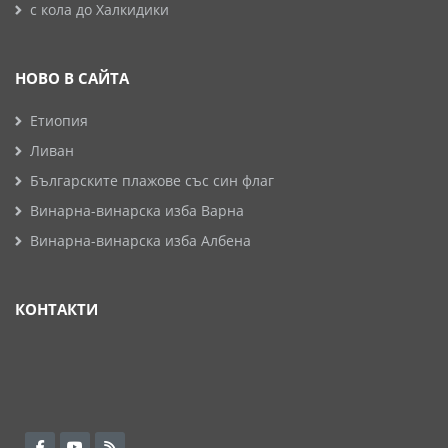
с кола до Халкидики
НОВО В САЙТА
Етиопия
Ливан
Българските плажове със син флаг
Винарна-винарска изба Варна
Винарна-винарска изба Албена
КОНТАКТИ