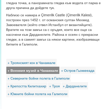
гледна точка, а панорамната гледка към водата от парка е
друга причина да дойдете тук.
Наблизо се намира и Çimenlik Castle (Çimenlik Kalesi),
построен през 1452 г. от османския султан Мехмед
Завоевателя (който отвел Истанбул от византийците).
Вратите на този замък са
с оръдия, които все още са
насочени към Дарданелите. Района е осеян с прекрасни
гледки, а в самият замък са някои картини, изобразяващи
битките в Галиполи.
+ Троянският кон в Чанаккале
+ Военния музей в Чанаккале
+ Остров Гьоккееада
+ Северните бойни полета в Галиполи
+ Крепостта Килитхахир
+ Троя
+ Дарданелите
+ Южните бойни полета на Галиполи