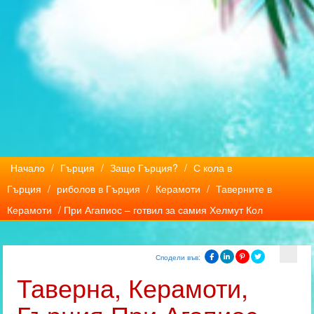
Начало
/
Гърция
/
Защо Гърция?
/
С кола в
Гърция
/
риболов в Гърция
/
Керамоти
/
Таверните в
Керамоти
/ При Агапиос – готвил за самия Хелмут Кол
Сподели във:
Таверна, Керамоти,