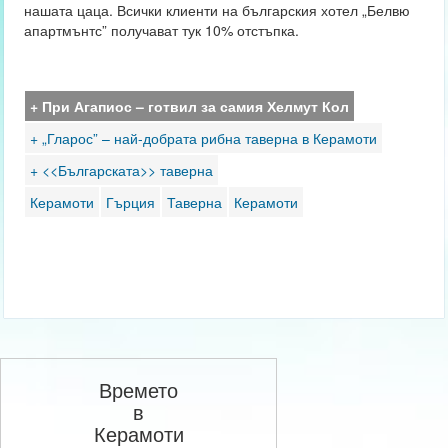
нашата цаца. Всички клиенти на българския хотел „Белвю
апартмънтс” получават тук 10% отстъпка.
+ При Агапиос – готвил за самия Хелмут Кол
+ „Гларос” – най-добрата рибна таверна в Керамоти
+ <<Българската>> таверна
Керамоти
Гърция
Таверна
Керамоти
Времето
в
Керамоти