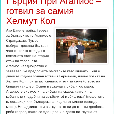
Гърция При Агапиос –
готвил за самия
Хелмут Кол
Ако Ваня е майка Тереза
за българите, то Агапиос е
Странджата. Тук се
събират десетки българи,
част от които отсядат в
няколкото стаи на втория
етаж на таверната.
Агапиос нееднократно е
заявявал, че предпочита българите като клиенти. Бил е
двайсет години главен готвач в Германия, личен познат на
Хелмут Кол, пригатвял специалитети за семейството на
бившия канцлер. Освен пържената риба и калмари,
Агариос е виртуоз и на рибата на скара, както и на
кебапчета (подобни на сръбските) и „бифтеки” (нещо като
плескавици или български шницели от мляно говеждо
месо). Ненадминат е и в изкуството си да пържи дребната
риба гаврос, която се яде цяла и е доста по-вкусна от