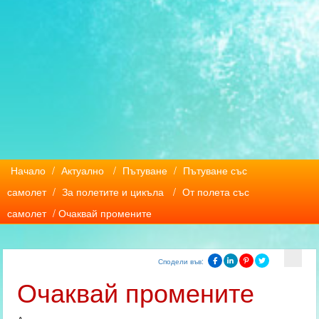
Начало
/
Актуално
/
Пътуване
/
Пътуване със
самолет
/
За полетите и цикъла
/
От полета със
самолет
/ Очаквай промените
Сподели във:
Очаквай промените