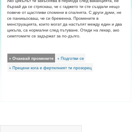
Ако цикълът ти закъснява в периода след ваканцията, не
бързай да се стряскаш, че с гаджето ти сте създали нещо
повече от щастливи спомени в спалнята. С други думи, не
се паникьосваш, че си бременна. Промените в
менструацията, които могат да настъпят между един и два
цикъла, са нормални след пътуване. Отиди на лекар, ако
симптомите се задържат за по-дълго.
+ Очаквай промените
+ Подготви се
+ Прецени кога е фертилният ти прозорец