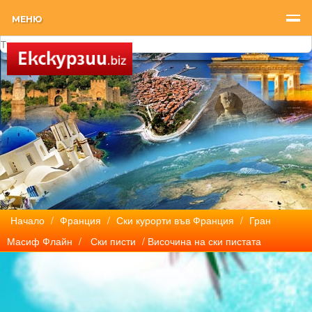
МЕНЮ
Начало
/
Франция
/
Ски курорти във Франция
/
Гран
Масиф Флайн
/
Ски писти
/ Височина на ски пистата