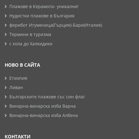
Плажове в Керамоти- уникални!
Нудистки плажове в България
ферибот Игуменица(Гърция)-Бари(Италия)
Термини в туризма
с кола до Халкидики
НОВО В САЙТА
Етиопия
Ливан
Българските плажове със син флаг
Винарна-винарска изба Варна
Винарна-винарска изба Албена
КОНТАКТИ