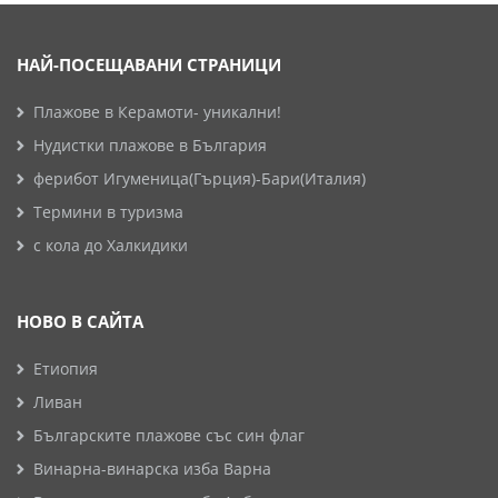
НАЙ-ПОСЕЩАВАНИ СТРАНИЦИ
Плажове в Керамоти- уникални!
Нудистки плажове в България
ферибот Игуменица(Гърция)-Бари(Италия)
Термини в туризма
с кола до Халкидики
НОВО В САЙТА
Етиопия
Ливан
Българските плажове със син флаг
Винарна-винарска изба Варна