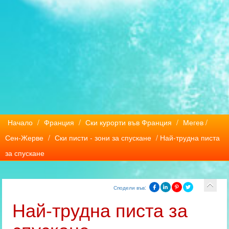
Начало
/
Франция
/
Ски курорти във Франция
/
Мегев /
Сен-Жерве
/
Ски писти - зони за спускане
/ Най-трудна писта
за спускане
Сподели във:
Най-трудна писта за