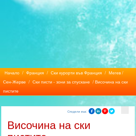
Начало
/
Франция
/
Ски курорти във Франция
/
Мегев /
Сен-Жерве
/
Ски писти - зони за спускане
/ Височина на ски
пистите
Сподели във:
Височина на ски