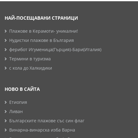
НАЙ-ПОСЕЩАВАНИ СТРАНИЦИ
Плажове в Керамоти- уникални!
Нудистки плажове в България
ферибот Игуменица(Гърция)-Бари(Италия)
Термини в туризма
с кола до Халкидики
НОВО В САЙТА
Етиопия
Ливан
Българските плажове със син флаг
Винарна-винарска изба Варна