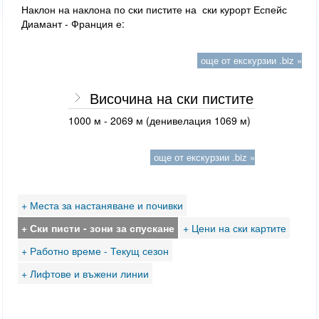
Наклон на наклона по ски пистите на ски курорт Еспейс
Диамант - Франция е:
още от екскурзии .biz »
Височина на ски пистите
1000 м - 2069 м (денивелация 1069 м)
още от екскурзии .biz »
+ Места за настаняване и почивки
+ Ски писти - зони за спускане
+ Цени на ски картите
+ Работно време - Текущ сезон
+ Лифтове и въжени линии