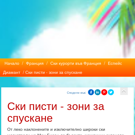
Начало
/
Франция
/
Ски курорти във Франция
/
Еспейс
Диамант
/ Ски писти - зони за спускане
Сподели във:
Ски писти - зони за
спускане
От леко наклонените и изключително широки ски