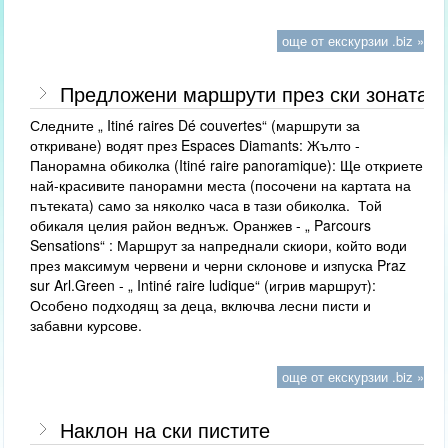
още от екскурзии .biz »
Предложени маршрути през ски зоната
Следните „ Itiné raires Dé couvertes“ (маршрути за
откриване) водят през Espaces Diamants: Жълто -
Панорамна обиколка (Itiné raire panoramique): Ще откриете
най-красивите панорамни места (посочени на картата на
пътеката) само за няколко часа в тази обиколка. Той
обикаля целия район веднъж. Оранжев - „ Parcours
Sensations“ : Маршрут за напреднали скиори, който води
през максимум червени и черни склонове и изпуска Praz
sur Arl.Green - „ Intiné raire ludique“ (игрив маршрут):
Особено подходящ за деца, включва лесни писти и
забавни курсове.
още от екскурзии .biz »
Наклон на ски пистите