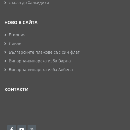
с кола до Халкидики
НОВО В САЙТА
Етиопия
Ливан
Българските плажове със син флаг
Винарна-винарска изба Варна
Винарна-винарска изба Албена
КОНТАКТИ