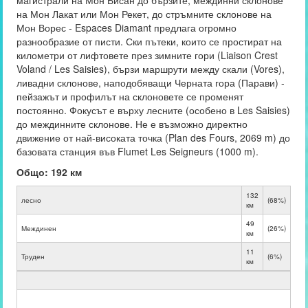
магистрали на Мон Бисан до бързите, междинни склонове
на Мон Лакат или Мон Рекет, до стръмните склонове на
Мон Ворес - Espaces Diamant предлага огромно
разнообразие от писти. Ски пътеки, които се простират на
километри от лифтовете през зимните гори (Liaison Crest
Voland / Les Saisies), бързи маршрути между скали (Vores),
ливадни склонове, наподобяващи Черната гора (Парави) -
пейзажът и профилът на склоновете се променят
постоянно. Фокусът е върху лесните (особено в Les Saisies)
до междинните склонове. Не е възможно директно
движение от най-високата точка (Plan des Fours, 2069 m) до
базовата станция във Flumet Les Seigneurs (1000 m).
Общо: 192 км
132
лесно
(68%)
км
49
Междинен
(26%)
км
11
Труден
(6%)
км