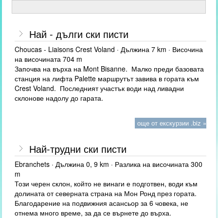
Най - дълги ски писти
Choucas - Liaisons Crest Voland · Дължина 7 km · Височина
на височината 704 m
Започва на върха на Mont Bisanne. Малко преди базовата
станция на лифта Palette маршрутът завива в гората към
Crest Voland. Последният участък води над ливадни
склонове надолу до гарата.
още от екскурзии .biz »
Най-трудни ски писти
Ebranchets · Дължина 0, 9 km · Разлика на височината 300
m
Този черен склон, който не винаги е подготвен, води към
долината от северната страна на Мон Ронд през гората.
Благодарение на подвижния асансьор за 6 човека, не
отнема много време, за да се върнете до върха.