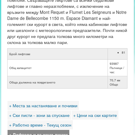
помпони. Свързващите лифтове са всички седалкови
лифтове и главно неразглобяеми, с изключение на
връзките между Mont Requet и Flumet Les Seigneurs и Notre
Dame de Bellecombe 1150 m. Espace Diamant е най-
големият ски курорт в света, който няма кабинкови лифтове
или шезлонги с метеорологични предпазители. Почти никой
друг курорт не предлага толкова много километри на
склона за толкова малко пари.
81
Брой лифтове
93987
Общ капацитет
Пътници /
час
70,7 км
Обща дължина на повдигането
Общо
+ Места за настаняване и почивки
+ Ски писти - зони за спускане
+ Цени на ски картите
+ Работно време - Текущ сезон
+ Лифтове и въжени линии