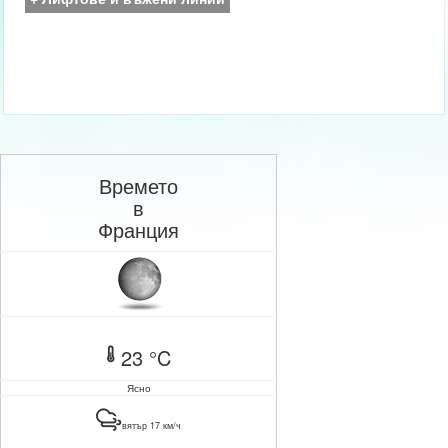
Времето
в
Франция
23 °C
Ясно
вятър 17 км/ч