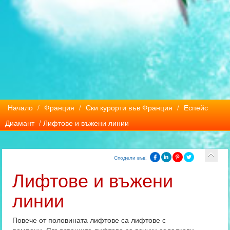
Начало
/
Франция
/
Ски курорти във Франция
/
Еспейс
Диамант
/ Лифтове и въжени линии
Сподели във:
Лифтове и въжени
линии
Повече от половината лифтове са лифтове с