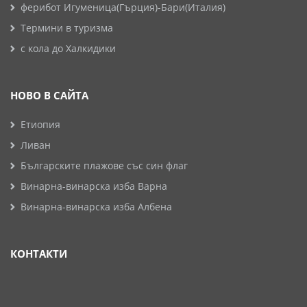
ферибот Игуменица(Гърция)-Бари(Италия)
Термини в туризма
с кола до Халкидики
НОВО В САЙТА
Етиопия
Ливан
Българските плажове със син флаг
Винарна-винарска изба Варна
Винарна-винарска изба Албена
КОНТАКТИ