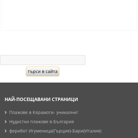
НАЙ-ПОСЕЩАВАНИ СТРАНИЦИ
Плажове в Керамоти- уникални!
Нудистки плажове в България
ферибот Игуменица(Гърция)-Бари(Италия)