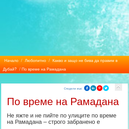
Начало
/
Любопитно
/
Какво и защо не бива да правим в
Дубай?
/ По време на Рамадана
Сподели във:
По време на Рамадана
Не яжте и не пийте по улиците по време
на Рамадана – строго забранено е