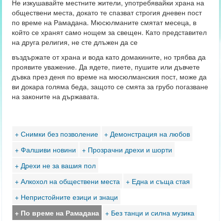
Не изкушавайте местните жители, употребявайки храна на
обществени места, докато те спазват строгия дневен пост
по време на Рамадана. Мюсюлманите смятат месеца, в
който се хранят само нощем за свещен. Като представител
на друга религия, не сте длъжен да се
въздържате от храна и вода като домакините, но трябва да
проявите уважение. Да ядете, пиете, пушите или дъвчете
дъвка през деня по време на мюсюлманския пост, може да
ви докара голяма беда, защото се смята за грубо погазване
на законите на държавата.
+ Снимки без позволение
+ Демонстрация на любов
+ Фалшиви новини
+ Прозрачни дрехи и шорти
+ Дрехи не за вашия пол
+ Алкохол на обществени места
+ Една и съща стая
+ Непристойните езици и знаци
+ По време на Рамадана
+ Без танци и силна музика