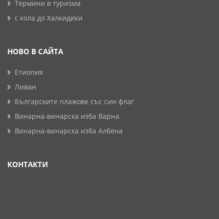
Термини в туризма
с кола до Халкидики
НОВО В САЙТА
Етиопия
Ливан
Българските плажове със син флаг
Винарна-винарска изба Варна
Винарна-винарска изба Албена
КОНТАКТИ