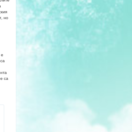
а
ския
, но
 е
 са
ента
не са