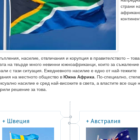
страни н
африкан
континент
тъпления, насилие, отвличания и корупция в правителството – това
ата на твърде много невинни южноафриканци, които за съжаление
нали с тази ситуация. Ежедневното насилие е едно от най-тежките
дания на местното общество в
Южна Африка
. По-специално, степ
ексуално насилие е сред най-високите в света, а властите все още 
рили решение за това.
+ Швеция
+ Австралия