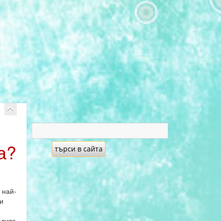
а?
 най-
и
алите