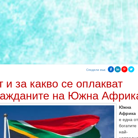
Сподели във:
т и за какво се оплакват
ражданите на Южна Африк
Южна
Африка
е една от
богатите 
най-
напредн