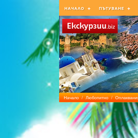
НАЧАЛО
ПЪТУВАНЕ
Начало
/
Любопитно
/
Оплаквания