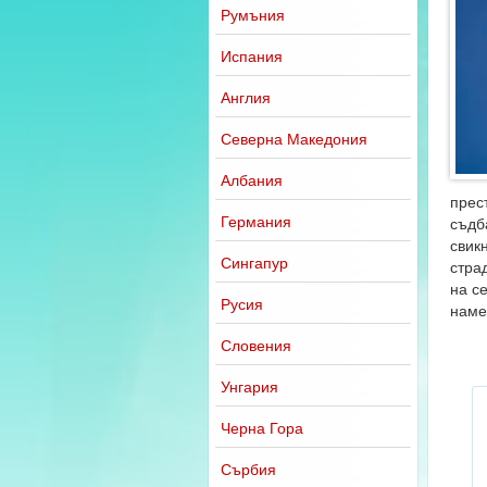
Румъния
Испания
Англия
Северна Македония
Албания
прес
Германия
съдб
свик
Сингапур
стра
на с
Русия
наме
Словения
Унгария
Черна Гора
Сърбия