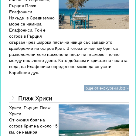
Гърция Плаж
Елафониси
Някъде в Средиземно
море се намира
Елафониси. Той е
остров в Гърция
свързан чрез широка пясъчна ивица със западното
крайбрежие на остров Крит. В югоизточния му бряг са
разположени леко наклонени пясъчни плажове - точно
между пясъчните дюни. Като добавим и кристално чистата
вода, на Елафониси определено може да се усети
Карибския дух.
още от екскурзии .biz »
Плаж Хриси
Хриси, Гърция Плаж
Хриси
От южния бряг на
остров Крит на около 15
км. се намира