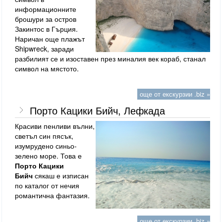
информационните
брошури за остров
Закинтос в Гърция.
Наричан още плажът
Shipwreck, заради
разбилият се и изоставен през миналия век кораб, станал
символ на мястото.
още от екскурзии .biz »
Порто Кацики Бийч, Лефкада
Красиви пенливи вълни,
светъл син пясък,
изумрудено синьо-
зелено море. Това е
Порто Кацики
Бийч
сякаш е изписан
по каталог от нечия
романтична фантазия.
още от екскурзии .biz »