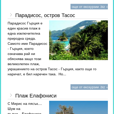
още от екскурзии .biz »
Парадисос, остров Тасос
Парадисос Гърция е
един красив плаж в
една изключителна
природна среда.
Самото име Парадисос
- Гърция, което
означава рай ни
обяснява защо този
великолепен плаж,
украшението на остров Тасос - Гърция, както още го
наричат, е бил наречен така. Но...
още от екскурзии .biz »
Плаж Елафониси
С Мирис на пясък....
Шум на
вълни....Елафониси,