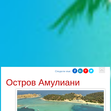
Сподели във:
Остров Амулиани