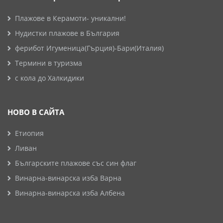
Плажове в Керамоти- уникални!
Нудистки плажове в България
ферибот Игуменица(Гърция)-Бари(Италия)
Термини в туризма
с кола до Халкидики
НОВО В САЙТА
Етиопия
Ливан
Българските плажове със син флаг
Винарна-винарска изба Варна
Винарна-винарска изба Албена