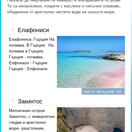
Те са ненаселени, покрити с маслини и пясъчни плажове,
обединени от кристално чистите води на синьото море.
Елафониси
Елафониси, Гърция На
почивка. В Гърция. На
почивка в Гърция.
Гърция - почивка.
Елфонаси - Гърция.
Гърция - Елфонаси.
още от екскурзии .biz »
Закинтос
Митничния остров
Закинтос, с невероятни
гледки и кристално
море- разстояние,