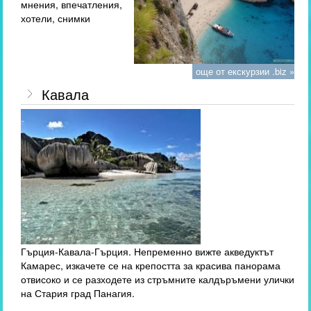
мнения, впечатления,
хотели, снимки
още от екскурзии .biz »
Кавала
Гърция-Кавала-Гърция. Непременно вижте акведуктът
Камарес, изкачете се на крепостта за красива панорама
отвисоко и се разходете из стръмните калдъръмени улички
на Стария град Панагия.