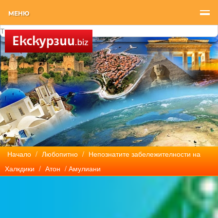
МЕНЮ
Начало
/
Любопитно
/
Непознатите забележителности на
Халкдики
/
Атон
/ Амулиани