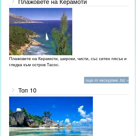
Плажовете на Керамоти
Плажовете на Керамоти, широки, чисти, със ситен пясък и
гледка към остров Тасос.
още от екскурзии .biz »
Топ 10