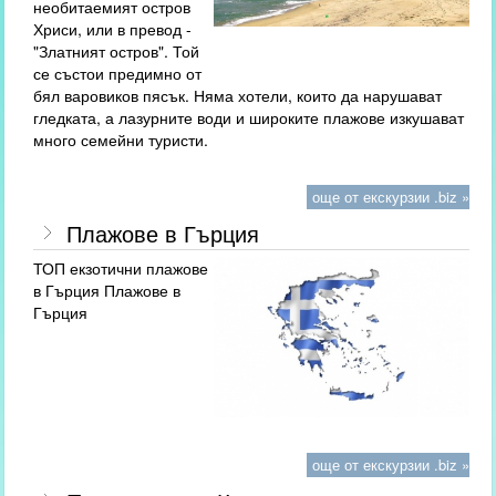
необитаемият остров
Хриси, или в превод -
"Златният остров". Той
се състои предимно от
бял варовиков пясък. Няма хотели, които да нарушават
гледката, а лазурните води и широките плажове изкушават
много семейни туристи.
още от екскурзии .biz »
Плажове в Гърция
ТОП екзотични плажове
в Гърция Плажове в
Гърция
още от екскурзии .biz »