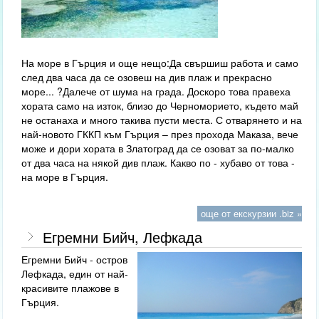
На море в Гърция и още нещо:Да свършиш работа и само
след два часа да се озовеш на див плаж и прекрасно
море... ?Далече от шума на града. Доскоро това правеха
хората само на изток, близо до Черноморието, където май
не останаха и много такива пусти места. С отварянето и на
най-новото ГККП към Гърция – през прохода Маказа, вече
може и дори хората в Златоград да се озоват за по-малко
от два часа на някой див плаж. Какво по - хубаво от това -
на море в Гърция.
още от екскурзии .biz »
Егремни Бийч, Лефкада
Егремни Бийч - остров
Лефкада, един от най-
красивите плажове в
Гърция.