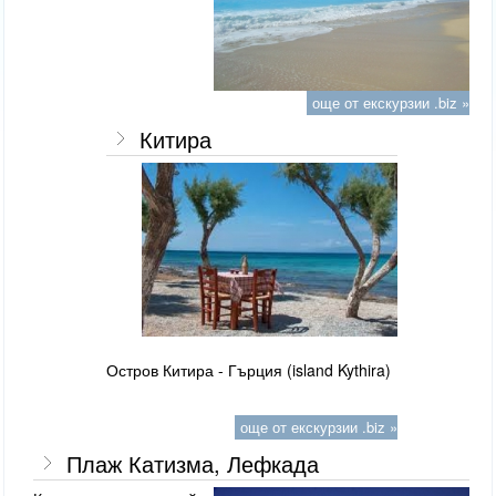
още от екскурзии .biz »
Китира
Остров Китира - Гърция (island Kythira)
още от екскурзии .biz »
Плаж Катизма, Лефкада