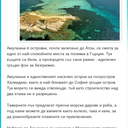
Амулиани e островче, почти залепено до Атон, се смята за
едно от най-спокойните места за почивка в Гърция. Тук
къщите са бели, а прозорците със сини рамки - идиличен
гръцки фон за безгрижие.
Амулиани е единственият населен остров на полуостров
Халкидики, както и най-близкият до София гръцки остров.
Тук морето се вижда отвсякъде, тъй като строителство над
два етажа не е разрешено.
Таверните пък предлагат пресни морски дарове и риба, а
под наем можете да вземете както колело, така и каяк, за
да разнообразите плажните си приключения.
Наблизо до Амулиани се намират и Магарешките острови.