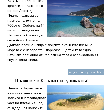
Катизма е един от най-
красивите плажове на
остров Лефкада.
Плажът Катизма се
намира на точно на
700км от София, на 14
км. от столицата на
Лефката, в близост до
село Агиос Никитас.
Дългата плажна ивица е покрита с фин бял пясък, а
морето е с невероятен тюркоазен цвят.И като едно
истинско парченце от Рая всичко това е заобиколено от
внушителни скали.
още от екскурзии .biz »
Плажове в Керамоти- уникални!
Плажът в Керамоти е
наистина уникален –
започва в югозападната
част на пясъчния нос,
създаден от наносите