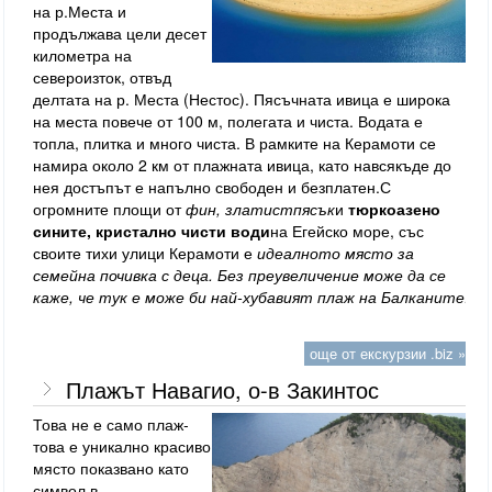
на р.Места и
продължава цели десет
километра на
североизток, отвъд
делтата на р. Места (Нестос). Пясъчната ивица е широка
на места повече от 100 м, полегата и чиста. Водата е
топла, плитка и много чиста. В рамките на Керамоти се
намира около 2 км от плажната ивица, като навсякъде до
нея достъпът е напълно свободен и безплатен.С
огромните площи от
фин
,
златист
пясък
и
тюркоазено
сините, кристално чисти води
на Егейско море, със
своите тихи улици Керамоти
е
идеалното място за
семейна почивка с деца. Без преувеличение може да се
каже, че тук е може би най-хубавият плаж на Балканите!
още от екскурзии .biz »
Плажът Навагио, о-в Закинтос
Това не е само плаж-
това е уникално красиво
място показвано като
символ в