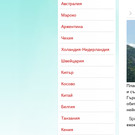
Австралия
Мароко
Аржентина
Чехия
Холандия-Нидерландия
Швейцария
Кипър
Косово
Пла
и с
Китай
Гър
обит
Белгия
ней
Танзания
Spo
екс
Кения