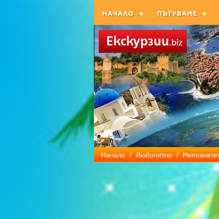
НАЧАЛО
ПЪТУВАНЕ
Начало
/
Любопитно
/
Непознатит