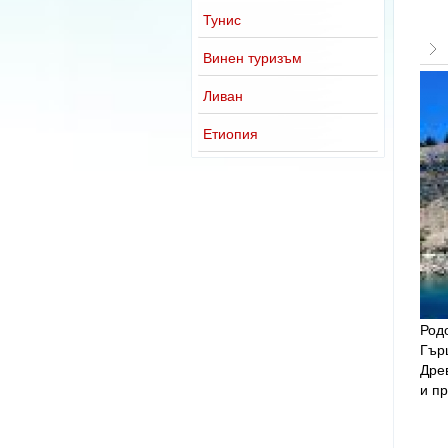
Тунис
Винен туризъм
Ливан
Етиопия
Родо
Гърц
Древ
и п