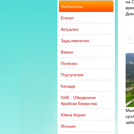
на 
Любопитно
вре
Днес
Египет
Актуално
Задължително
Важно
Полезно
Португалия
Канада
ОАЕ - Обединени
Арабски Емирства
Ман
Южна Корея
сръ
заб
Япония