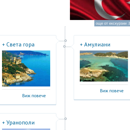
още от екскурзии .b
+ Света гора
+ Амулиани
Виж повече
Виж повече
+ Уранополи