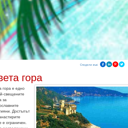
Сподели във:
вета гора
а гора е едно
ай-свещените
а за
ославните
тияни. Достъпът
анастирите
е е ограничен.