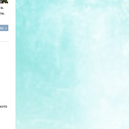
а.
те.
iz »
ното