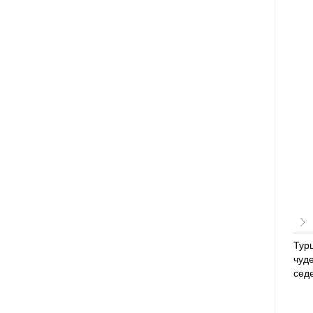
Турц
чуд
седе