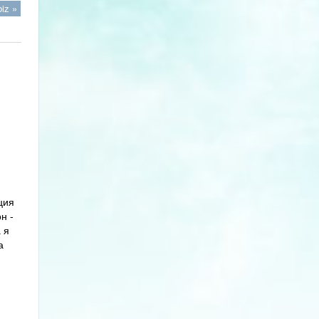
iz »
ция
н -
 я
а