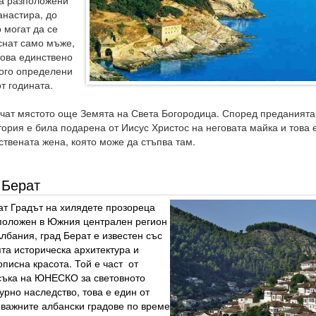
са разположени
анастира, до
 могат да се
снат само мъже,
това единствено
рого определени
т годината.
чат мястото още Земята на Света Богородица. Според преданията
тория е била подарена от Иисус Христос на неговата майка и това 
ствената жена, която може да стъпва там.
Берат
ат Градът на хилядете прозореца
положен в Южния централен регион
лбания, град Берат е известен със
та историческа архитектура и
писна красота. Той е част от
съка на ЮНЕСКО за световното
урно наследство, това е един от
-важните албански градове по време