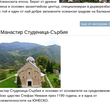
Османската епоха. Берат от древни
мена е основен занаятчийски център, специализиран в дърворезбат
 той е един от най-добре запазените османски градове на Балкани
още от екскурзии .b
Манастир Студеница-Сърбия
астир Студеница-Сърбия е основан от основателя на средновеков
бско царство Стефан Неманя през 1190 година, и е една от
ележителностите на ЮНЕСКО.