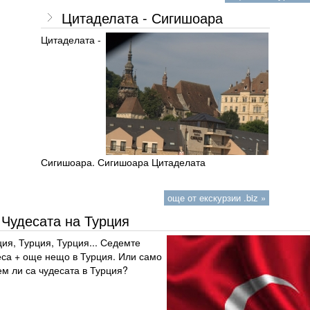
Цитаделата - Сигишоара
Цитаделата -
Сигишоара. Сигишоара Цитаделата
още от екскурзии .biz »
Чудесата на Турция
ия, Турция, Турция... Седемте
еса + още нещо в Турция. Или само
м ли са чудесата в Турция?