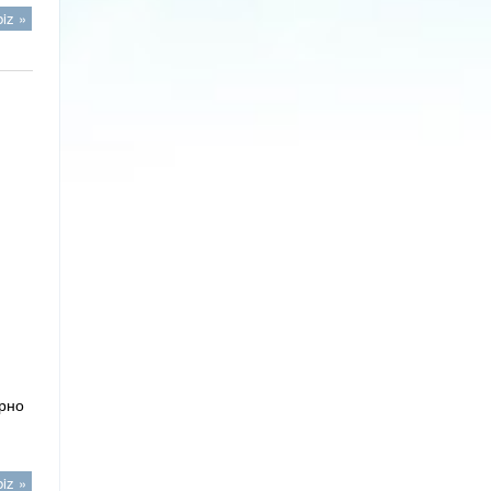
iz »
урно
iz »