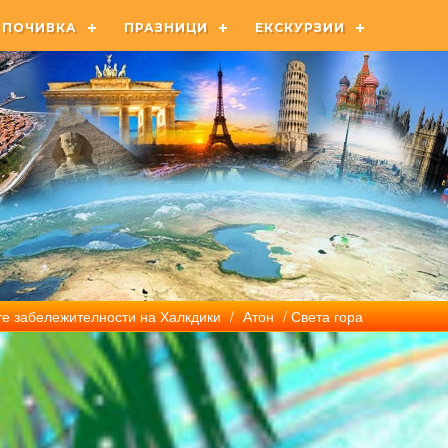
ПОЧИВКА
ПРАЗНИЦИ
ЕКСКУРЗИИ
е забележителности на Халкдики
/
Атон
/ Света гора