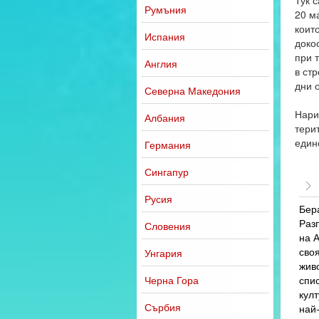
Тук 
Румъния
20 м
които
Испания
доко
при 
Англия
в ст
дни о
Северна Македония
Нари
Албания
тери
един
Германия
Сингапур
Русия
Бер
Раз
Словения
на А
своя
Унгария
живо
Черна Гора
спи
култ
Сърбия
най