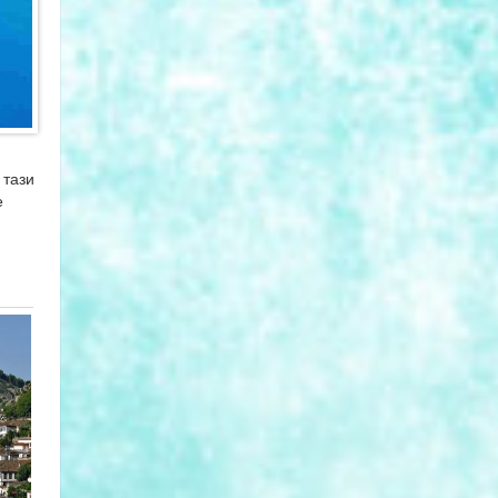
 тази
е