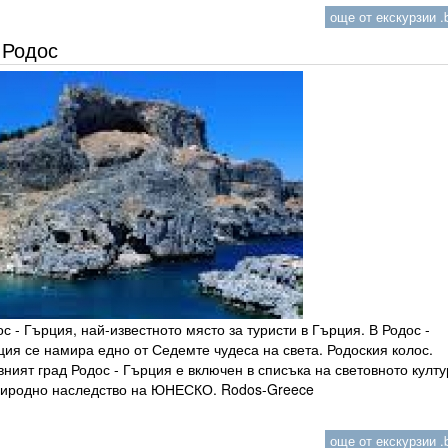
още от екскурзии .b
Родос
с - Гърция, най-известното място за туристи в Гърция. В Родос -
ия се намира едно от Седемте чудеса на света. Родоския колос.
ният град Родос - Гърция е включен в списъка на световното култ
риродно наследство на ЮНЕСКО. Rodos-Greece
още от екскурзии .b