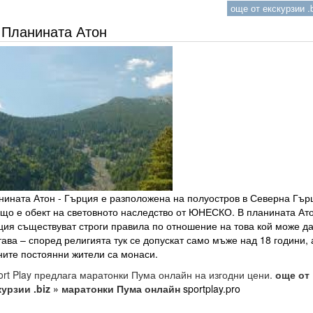
още от екскурзии .b
Планината Атон
нината Атон - Гърция е разположена на полуостров в Северна Гър
ъщо е обект на световното наследство от ЮНЕСКО. В планината Ато
ция съществуват строги правила по отношение на това кой може да
ава – според религията тук се допускат само мъже над 18 години, 
ните постоянни жители са монаси.
rt Play предлага маратонки Пума онлайн на изгодни цени.
още от
курзии .biz » маратонки Пума онлайн
sportplay.pro