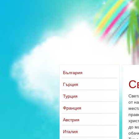
България
С
Гърция
Свет
Турция
от н
Франция
мест
прав
Австрия
хрис
до м
Италия
обач