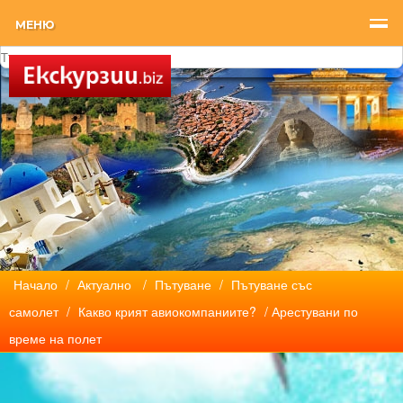
МЕНЮ
Начало
/
Актуално
/
Пътуване
/
Пътуване със
самолет
/
Какво крият авиокомпаниите?
/ Арестувани по
време на полет