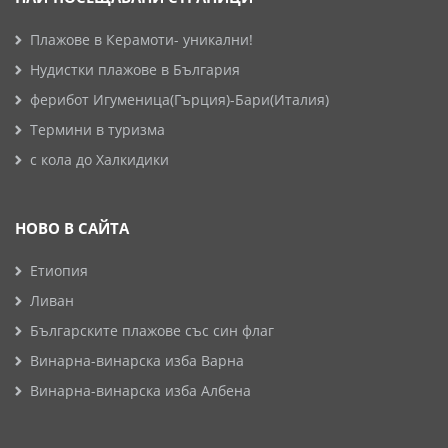
Плажове в Керамоти- уникални!
Нудистки плажове в България
ферибот Игуменица(Гърция)-Бари(Италия)
Термини в туризма
с кола до Халкидики
НОВО В САЙТА
Етиопия
Ливан
Българските плажове със син флаг
Винарна-винарска изба Варна
Винарна-винарска изба Албена