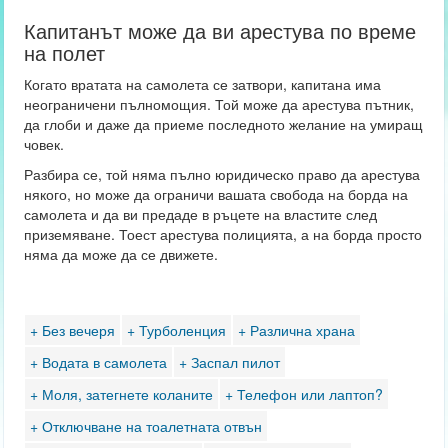
Капитанът може да ви арестува по време
на полет
Когато вратата на самолета се затвори, капитана има
неограничени пълномощия. Той може да арестува пътник,
да глоби и даже да приеме последното желание на умиращ
човек.
Разбира се, той няма пълно юридическо право да арестува
някого, но може да ограничи вашата свобода на борда на
самолета и да ви предаде в ръцете на властите след
приземяване. Тоест арестува полицията, а на борда просто
няма да може да се движете.
+ Без вечеря
+ Турболенция
+ Различна храна
+ Водата в самолета
+ Заспал пилот
+ Моля, затегнете коланите
+ Телефон или лаптоп?
+ Отключване на тоалетната отвън