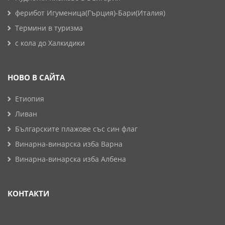
ферибот Игуменица(Гърция)-Бари(Италия)
Термини в туризма
с кола до Халкидики
НОВО В САЙТА
Етиопия
Ливан
Българските плажове със син флаг
Винарна-винарска изба Варна
Винарна-винарска изба Албена
КОНТАКТИ