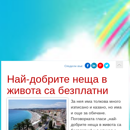
Сподели във:
Най-добрите неща в
живота са безплатни
За нея има толкова много
изписано и казано, но има
и още за обичане.
Поговорката гласи „най-
добрите неща в живота са