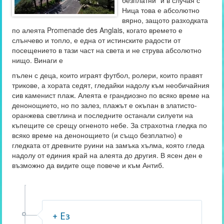
безплатни“ и в случая с
Ница това е абсолютно
вярно, защото разходката
по алеята Promenade des Anglais, когато времето е
слънчево и топло, е една от истинските радости от
посещението в тази част на света и не струва абсолютно
нищо. Винаги е
пълен с деца, които играят футбол, ролери, които правят
трикове, а хората седят, гледайки надолу към необичайния
сив каменист плаж. Алеята е грандиозно по всяко време на
денонощието, но по залез, плажът е окъпан в златисто-
оранжева светлина и последните останали силуети на
къпещите се срещу огненото небе. За страхотна гледка по
всяко време на денонощието (и също безплатно) е
гледката от древните руини на замъка хълма, която гледа
надолу от единия край на алеята до другия. В ясен ден е
възможно да видите още повече и към Антиб.
+ Ез