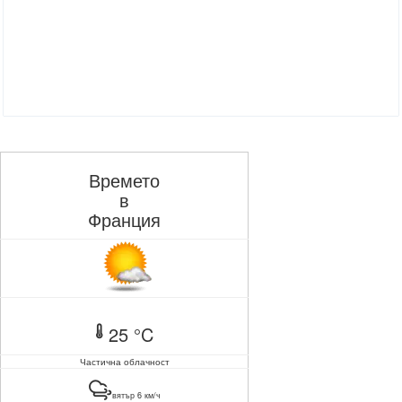
Времето
в
Франция
25 °C
Частична облачност
вятър 6 км/ч