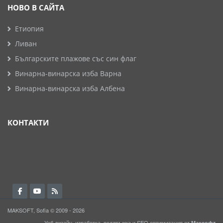
НОВО В САЙТА
Етиопия
Ливан
Българските плажове със син флаг
Винарна-винарска изба Варна
Винарна-винарска изба Албена
КОНТАКТИ
MAKSOFT, Sofia © 2009 - 2026
Уеб дизайн, изработка, поддръжка и
SEO
оптимизация от
Максофт