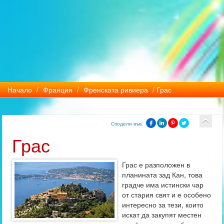
Начало
/
Франция
/
Френската ривиера
/ Грас
Сподели във:
Грас
Грас е разположен в
планината зад Кан, това
градче има истински чар
от стария свят и е особено
интересно за тези, които
искат да закупят местен