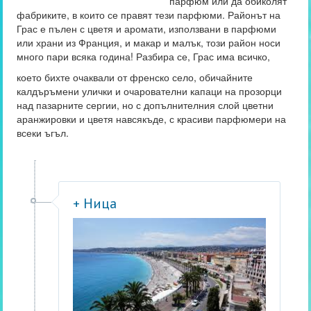
парфюм или да обиколят
фабриките, в които се правят тези парфюми. Районът на
Грас е пълен с цветя и аромати, използвани в парфюми
или храни из Франция, и макар и малък, този район носи
много пари всяка година! Разбира се, Грас има всичко,
което бихте очаквали от френско село, обичайните
калдъръмени улички и очарователни капаци на прозорци
над пазарните сергии, но с допълнителния слой цветни
аранжировки и цветя навсякъде, с красиви парфюмери на
всеки ъгъл.
+ Ница