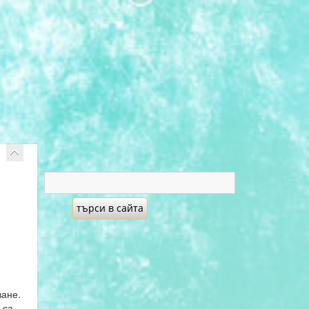
ване.
 са