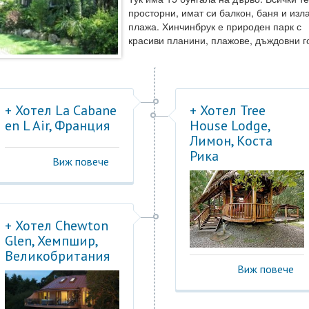
просторни, имат си балкон, баня и изла
плажа. Хинчинбрук е природен парк с
красиви планини, плажове, дъждовни г
+ Хотел La Cabane
+ Хотел Tree
en L Air, Франция
House Lodge,
Лимон, Коста
Рика
Виж повече
+ Хотел Chewton
Glen, Хемпшир,
Великобритания
Виж повече