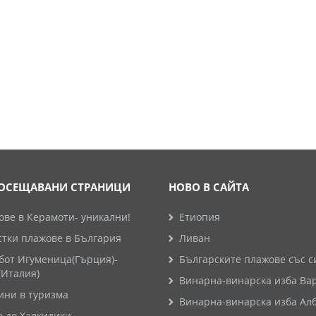
ОСЕЩАВАНИ СТРАНИЦИ
НОВО В САЙТА
ве в Керамоти- уникални!
Етиопия
стки плажове в България
Ливан
бот Игуменица(Гърция)-
Българските плажове със с
(Италия)
Винарна-винарска изба Ва
ини в туризма
Винарна-винарска изба Ал
а до Халкидики