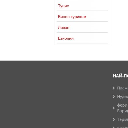
Тунис
Винен туризъм
Ливан
Етиопия
НАЙ-П
Плажо
Нуди
фери
Бари
Терм
с кол