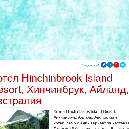
Сподели във:
тел Hinchinbrook Island
esort, Хинчинбрук, Айланд,
встралия
Хотел Hinchinbrook Island Resort,
Хинчинбрук, Айланд, Австралия е
хотел само с един вариант за настаня
Тук има 15 бунгала на дърво. Всички те