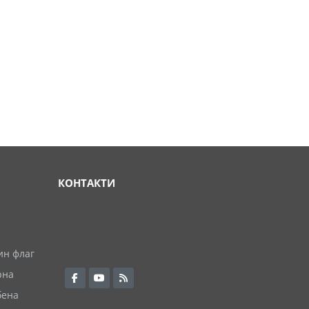
КОНТАКТИ
ин флаг
рна
бена