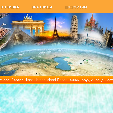
ПОЧИВКА
ПРАЗНИЦИ
ЕКСКУРЗИИ
дърво
/ Хотел Hinchinbrook Island Resort, Хинчинбрук, Айланд, Авс