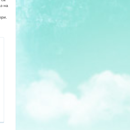
з на
ори.