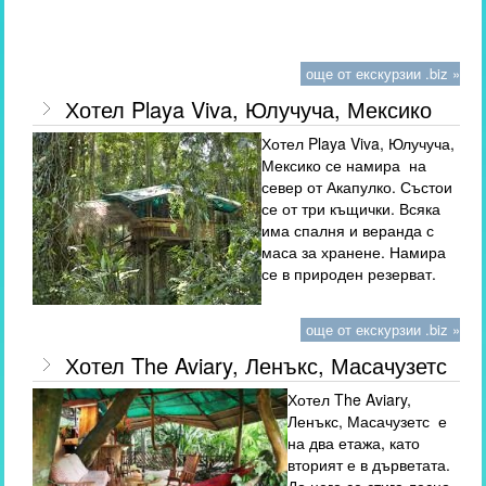
още от екскурзии .biz »
Хотел Playa Viva, Юлучуча, Мексико
Хотел Playa Viva, Юлучуча,
Мексико се намира на
север от Акапулко. Състои
се от три къщички. Всяка
има спалня и веранда с
маса за хранене. Намира
се в природен резерват.
още от екскурзии .biz »
Хотел The Aviary, Ленъкс, Масачузетс
Хотел The Aviary,
Ленъкс, Масачузетс е
на два етажа, като
вторият е в дърветата.