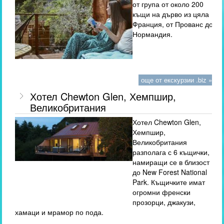
от група от около 200
къщи на дърво из цяла
Франция, от Прованс до
Нормандия.
още от екскурзии .biz »
Хотел Chewton Glen, Хемпшир,
Великобритания
Хотел Chewton Glen,
Хемпшир,
Великобритания
разполага с 6 къщички,
намиращи се в близост
до New Forest National
Park. Къщичките имат
огромни френски
прозорци, джакузи,
хамаци и мрамор по пода.