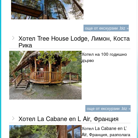
още от екскурзии .biz »
Хотел Tree House Lodge, Лимон, Коста
Рика
Хотел на 100 годишно
дърво
още от екскурзии .biz »
Хотел La Cabane en L Air, Франция
Хотел La Cabane en L’
Air, Франция, разполага