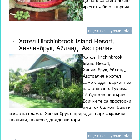
До него се стига лесно –
чрез стълби от първия.
още от екскурзии .biz »
Хотел Hinchinbrook Island Resort,
Хинчинбрук, Айланд, Австралия
Хотел Hinchinbrook
Island Resort,
Хинчинбрук, Айланд,
Австралия е хотел
само с един вариант за
настаняване. Тук има
15 бунгала на дърво.
Всички те са просторни,
имат си балкон, баня и
излаз на плажа. Хинчинбрук е природен парк с красиви
планини, плажове, дъждовни гори.
още от екскурзии .biz »