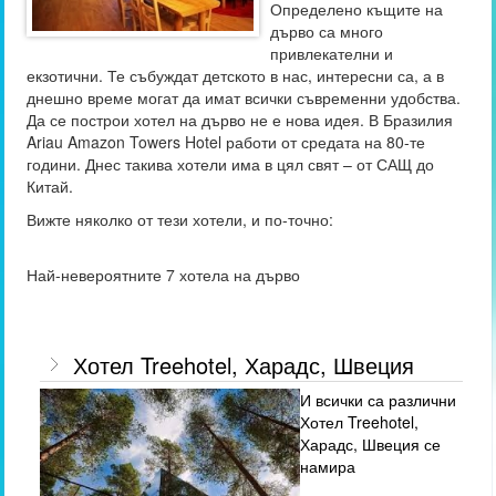
Определено къщите на
дърво са много
привлекателни и
екзотични. Те събуждат детското в нас, интересни са, а в
днешно време могат да имат всички съвременни удобства.
Да се построи хотел на дърво не е нова идея. В Бразилия
Ariau Amazon Towers Hotel работи от средата на 80-те
години. Днес такива хотели има в цял свят – от САЩ до
Китай.
Вижте няколко от тези хотели, и по-точно:
Най-невероятните 7 хотела на дърво
Хотел Treehotel, Харадс, Швеция
И всички са различни
Хотел Treehotel,
Харадс, Швеция се
намира