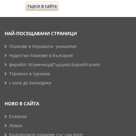
НАЙ-ПОСЕЩАВАНИ СТРАНИЦИ
Плажове в Керамоти- уникални!
Нудистки плажове в България
ферибот Игуменица(Гърция)-Бари(Италия)
Термини в туризма
с кола до Халкидики
НОВО В САЙТА
Етиопия
Ливан
Българските плажове със син флаг