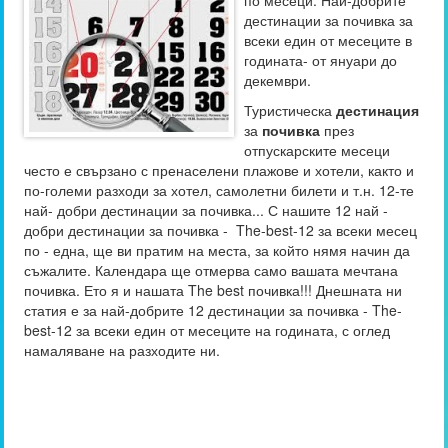
по месеци. Най-добрите
дестинации за почивка за
всеки един от месеците в
годината- от януари до
декември.
Туристическа
дестинация
за
почивка
през
отпускарските месеци
често е свързано с пренаселени плажове и хотели, както и
по-големи разходи за хотел, самолетни билети и т.н. 12-те
най- добри дестинации за почивка... С нашите 12 най -
добри дестинации за почивка - The-best-12 за всеки месец
по - една, ще ви пратим на места, за който нямя начин да
съжалите. Календара ще отмерва само вашата мечтана
почивка. Ето я и нашата The best почивка!!! Днешната ни
статия е за най-добрите 12 дестинации за почивка - The-
best-12 за всеки един от месеците на годината, с оглед
намаляване на разходите ни.