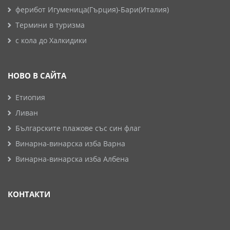
ферибот Игуменица(Гърция)-Бари(Италия)
Термини в туризма
с кола до Халкидики
НОВО В САЙТА
Етиопия
Ливан
Българските плажове със син флаг
Винарна-винарска изба Варна
Винарна-винарска изба Албена
КОНТАКТИ