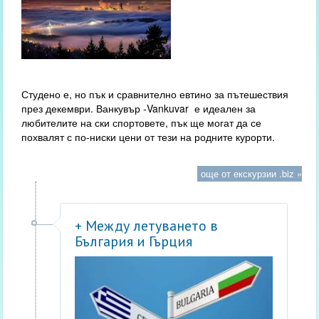
Студено е, но пък и сравнително евтино за пътешествия
през декември. Ванкувър -Vankuvar е идеален за
любителите на ски спортовете, пък ще могат да се
похвалят с по-ниски цени от тези на родните курорти.
още от екскурзии .biz »
+ Между летуването в
България и Гърция