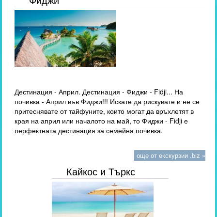
Дестинация - Април. Дестинация - Фиджи - Fidji... На
почивка - Април във Фиджи!!! Искате да рискувате и не се
притеснявате от тайфуните, които могат да връхлетят в
края на април или началото на май, то Фиджи - Fidji е
перфектната дестинация за семейна почивка.
още от екскурзии .biz »
Кайкос и Търкс