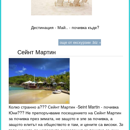
Дестинация - Май.. - почивка къде?
още от екскурзии .biz »
Сейнт Мартин
Колко странно а??? Сейнт Мартин -Seint Martin - почивка
Юни??? Не препоръчваме посещението на Сейнт Мартин
за почивка през зимата, не защото е зле за почивка, а
защото елитът на обществото е там, и цените са високи. За