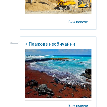
Виж повече
+ Плажове необичайни
Виж повече