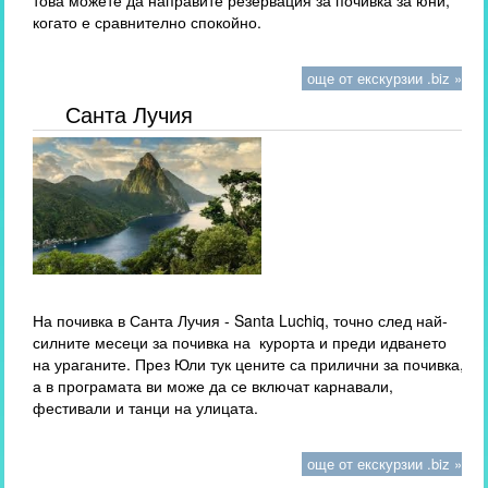
това можете да направите резервация за почивка за юни,
когато е сравнително спокойно.
още от екскурзии .biz »
Санта Лучия
На почивка в Санта Лучия - Santa Luchiq, точно след най-
силните месеци за почивка на курорта и преди идването
на ураганите. През Юли тук цените са прилични за почивка,
а в програмата ви може да се включат карнавали,
фестивали и танци на улицата.
още от екскурзии .biz »