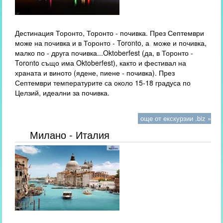
Дестинация Торонто, Торонто - почивка. През Септември
може на почивка и в Торонто - Toronto, а може и почивка,
малко по - друга почивка...Oktoberfest (да, в Торонто -
Toronto също има Oktoberfest), както и фестивал на
храната и виното (ядене, пиене - почивка). През
Септември температурите са около 15-18 градуса по
Целзий, идеални за почивка.
още от екскурзии .biz »
Милано - Италия