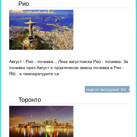
Рио
Август - Рио - почивка... Лека августовска Рио - почивка. За
почивка през Август е практически зимна почивка в Рио -
Rio , а температурите са
още от екскурзии .biz »
Торонто