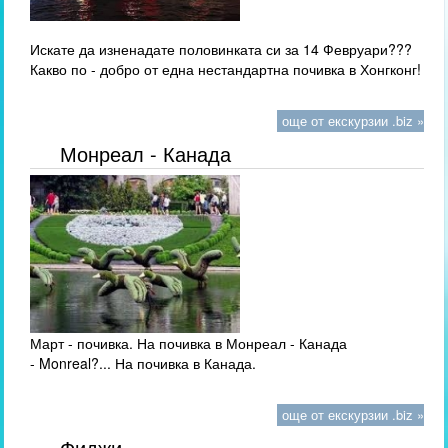
Искате да изненадате половинката си за 14 Февруари???
Какво по - добро от една нестандартна почивка в Хонгконг!
още от екскурзии .biz »
Монреал - Канада
Март - почивка. На почивка в Монреал - Канада
- Monreal?... На почивка в Канада.
още от екскурзии .biz »
Фиджи