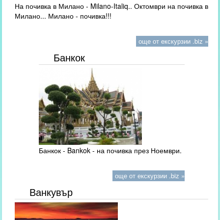
На почивка в Милано - Milano-Italiq.. Октомври на почивка в
Милано... Милано - почивка!!!
още от екскурзии .biz »
Банкок
Банкок - Bankok - на почивка през Ноември.
още от екскурзии .biz »
Ванкувър