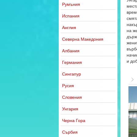
Румъния
мест
врем
Испания
смята
накъ
Англия
на же
държ
Северна Македония
жени
върб
Албания
начи
и до
Германия
Сингапур
Русия
Словения
Унгария
Черна Гора
Сърбия