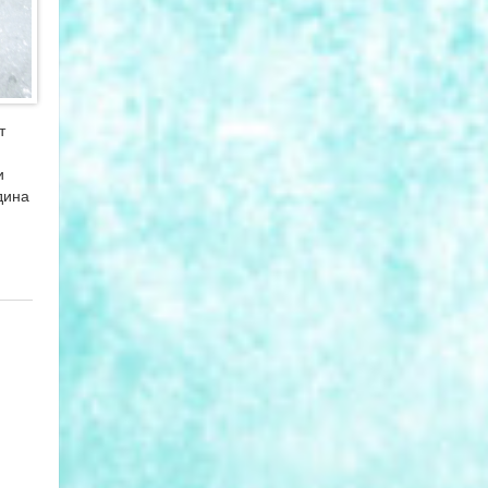
т
и
дина