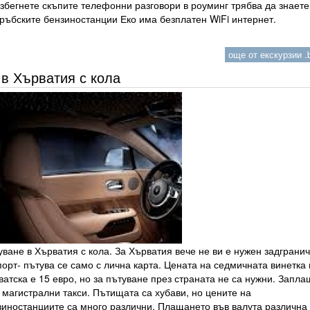
збегнете скъпите телефонни разговори в роуминг трябва да знаете
сръбските бензиностанции Еко има безплатен WiFi интернет.
още от екскурзии .b
в Хърватия с кола
ване в Хърватия с кола. За Хърватия вече не ви е нужен задграни
орт- пътува се само с лична карта. Цената на седмичната винетка 
атска е 15 евро, но за пътуване през страната не са нужни. Запла
 магистрални такси. Пътищата са хубави, но цените на
зиностанциите са много различни. Плащането във валута различна 