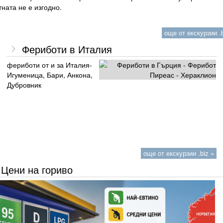
ната не е изгодно.
още от екскурзии .b
Фериботи в Италия
фериботи от и за Италия-
Игуменица, Бари, Анкона,
Дубровник
още от екскурзии .biz »
Цени на гориво