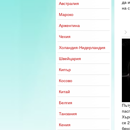
да и
Австралия
на 
Мароко
Аржентина
Чехия
Холандия-Нидерландия
Швейцария
Кипър
Косово
Китай
Белгия
Пъту
пасп
Танзания
Хърв
се 2
Кения
бен