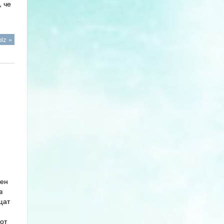
, че
iz »
чен
в
щат
от