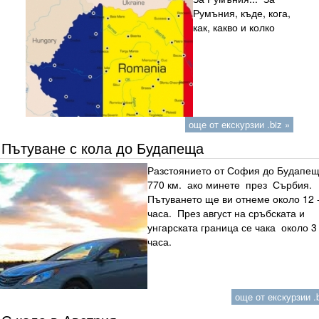
Румъния, къде, кога,
как, какво и колко
още от екскурзии .biz »
Пътуване с кола до Будапеща
Разстоянието от София до Будапещ
770 км. ако минете през Сърбия.
Пътуването ще ви отнеме около 12 
часа. През август на сръбската и
унгарската граница се чака около 3
часа.
още от екскурзии .b