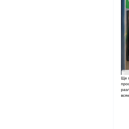
Ще п
про
раз
всяк