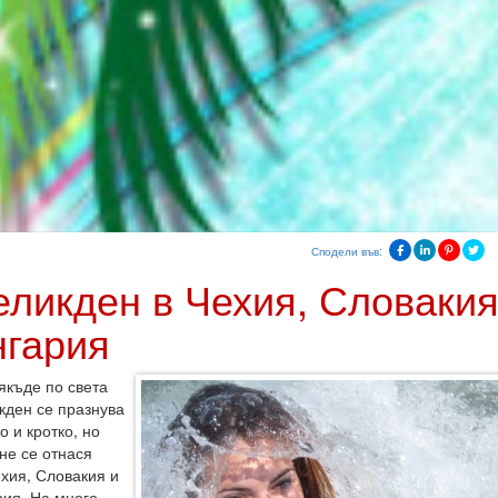
Сподели във:
еликден в Чехия, Словакия
нгария
якъде по света
кден се празнува
о и кротко, но
 не се отнася
ехия, Словакия и
рия. На много