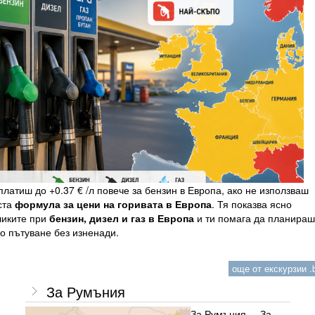
латиш до +0.37 € /л повече за бензин в Европа, ако не използваш
ста
формула за цени на горивата в Европа
. Тя показва ясно
ликите при
бензин, дизел и газ в Европа
и ти помага да планираш
о пътуване без изненади.
още от екскурзии .b
За Румъния
За Румъния... За