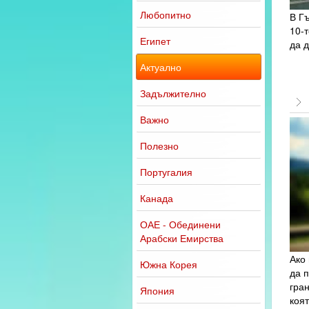
Любопитно
В Гъ
10-
Египет
да 
Актуално
Задължително
Важно
Полезно
Португалия
Канада
ОАЕ - Обединени
Арабски Емирства
Ако 
Южна Корея
да 
гран
Япония
коят