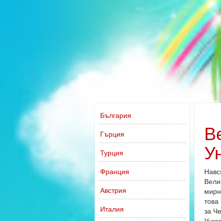
България
В
Гърция
У
Турция
Франция
Навс
Вели
Австрия
мирн
това
Италия
за Ч
Унга