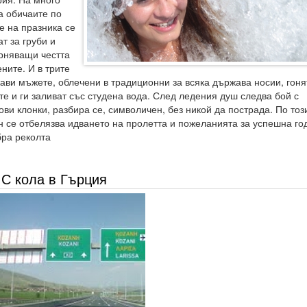
а обичаите по
е на празника се
т за груби и
рняващи честта
ните. И в трите
ави мъжете, облечени в традиционни за всяка държава носии, гоня
те и ги заливат със студена вода. След ледения душ следва бой с
ови клонки, разбира се, символичен, без никой да пострада. По тоз
н се отбелязва идването на пролетта и пожеланията за успешна го
бра реколта
С кола в Гърция