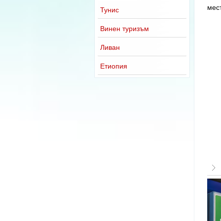
мест
Тунис
Винен туризъм
Ливан
Етиопия