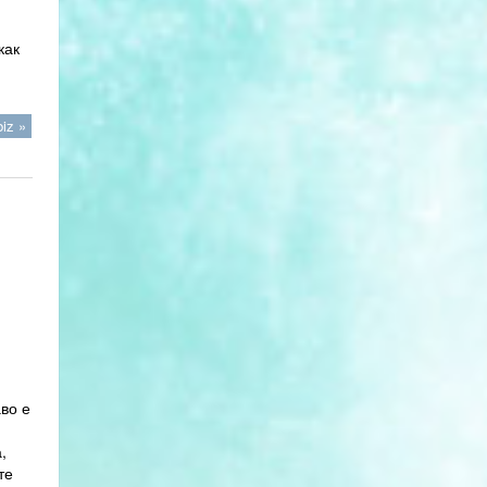
как
iz »
во е
,
те