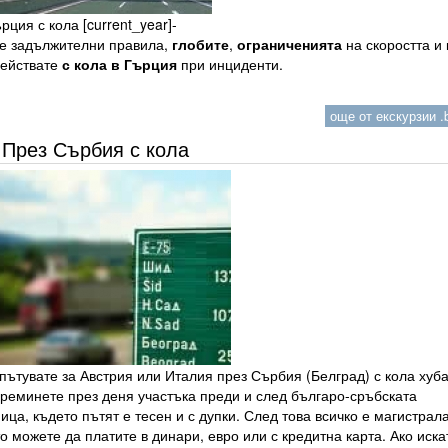
рция с кола [current_year]-
те задължителни правила,
глобите
,
ограниченията
на скоростта и 
действате
с кола в Гърция
при инциденти.
още от екскурзии .b
През Сърбия с кола
пътувате за Австрия или Италия през Сърбия (Белград) с кола хуба
преминете през деня участъка преди и след българо-сръбската
ица, където пътят е тесен и с дупки. След това всичко е магистрала
о можете да платите в динари, евро или с кредитна карта. Ако иска