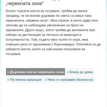
„червената зона“
Когато търсите места за пътуване, трябва да имате
предвид, че не всички държави по света са извън така
наречената „червена зона“. Има страни, в които едва сега
започва да се наблюдава увеличение на броя на
заразените. Друго нещо, което трябва да запомните при
избора на дестинация за лятната си ваканция е
популярността. Там, където има тълпи от хора, има
повишен риск от заразяване с Коронавирус. Опитайте се да
избирете места, които са най-малко популярни за
пътуване.
+ Държави извън червената зона
+ Близо до дома
+ По-евтина ваканция
+ Нека го направим безопасно