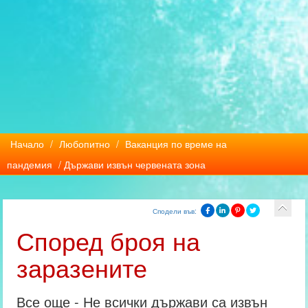
Начало
/
Любопитно
/
Ваканция по време на
пандемия
/ Държави извън червената зона
Сподели във:
Според броя на
заразените
Все още - Не всички държави са извън