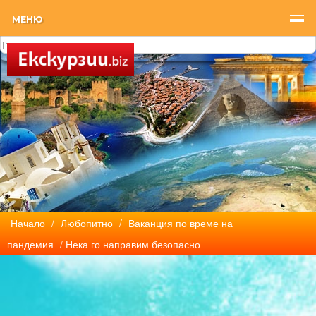
МЕНЮ
Начало
/
Любопитно
/
Ваканция по време на
пандемия
/ Нека го направим безопасно