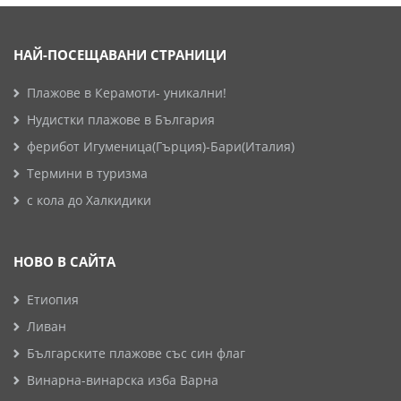
НАЙ-ПОСЕЩАВАНИ СТРАНИЦИ
Плажове в Керамоти- уникални!
Нудистки плажове в България
ферибот Игуменица(Гърция)-Бари(Италия)
Термини в туризма
с кола до Халкидики
НОВО В САЙТА
Етиопия
Ливан
Българските плажове със син флаг
Винарна-винарска изба Варна