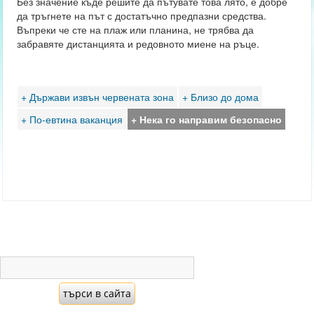
Без значение къде решите да пътувате това лято, е добре
да тръгнете на път с достатъчно предпазни средства.
Въпреки че сте на плаж или планина, не трябва да
забравяте дистанцията и редовното миене на ръце.
+ Държави извън червената зона
+ Близо до дома
+ По-евтина ваканция
+ Нека го направим безопасно