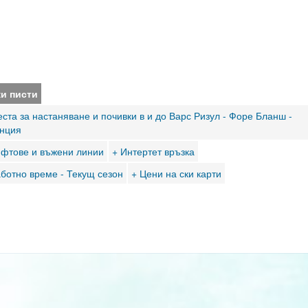
ки писти
ста за настаняване и почивки в и до Варс Ризул - Форе Бланш -
нция
ифтове и въжени линии
+ Интертет връзка
аботно време - Текущ сезон
+ Цени на ски карти