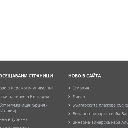
ОСЕЩАВАНИ СТРАНИЦИ
НОВО В САЙТА
ве в Керамоти- уникални!
Етиопия
стки плажове в България
Ливан
бот Игуменица(Гърция)-
Българските плажове със с
(Италия)
Винарна-винарска изба Ва
ини в туризма
Винарна-винарска изба Ал
а до Халкидики