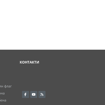
КОНТАКТИ
ин флаг
рна
бена