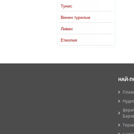
Тунис
Винен туризъм
Ливан
Етиопия
НАЙ-П
Плажо
Нуди
фери
Бари
Терм
с кол