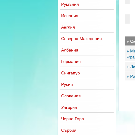
Румъния
Испания
Англия
Северна Македония
+ С
Албания
+ Ме
Фра
Германия
+ Л
Сингапур
+ Р
Русия
Словения
Унгария
Черна Гора
Сърбия