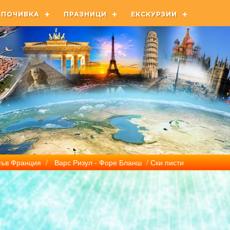
ПОЧИВКА
ПРАЗНИЦИ
ЕКСКУРЗИИ
във Франция
/
Варс Ризул - Форе Бланш
/ Ски писти