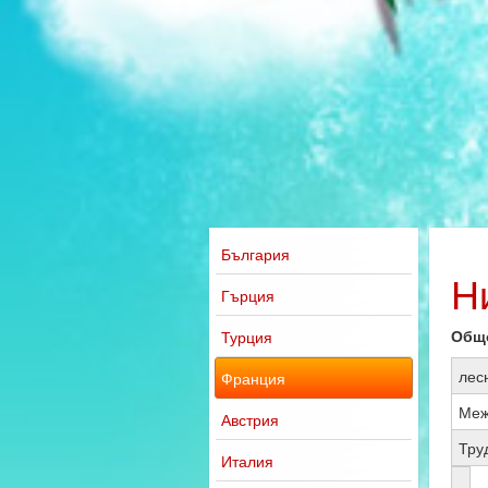
България
Н
Гърция
Общо
Турция
лес
Франция
Меж
Австрия
Тру
Италия