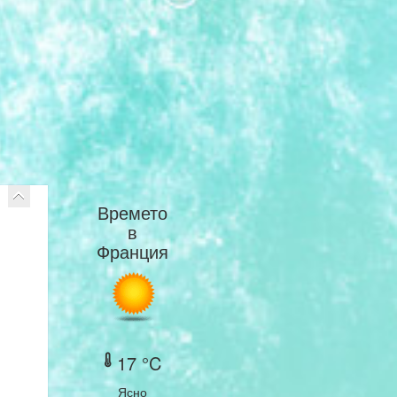
Времето
в
Франция
17 °C
Ясно