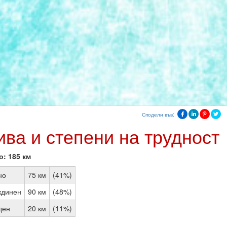
Сподели във:
ива и степени на трудност
: 185 км
но
75 км
(41%)
динен
90 км
(48%)
ден
20 км
(11%)