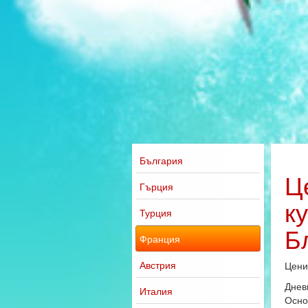
България
Ц
Гърция
к
Турция
Б
Франция
Австрия
Цени
Днев
Италия
Осно