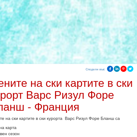
Сподели във:
ените на ски картите в ски
урорт Варс Ризул Форе
ланш - Франция
те на ски картите в ски курорта Варс Ризул Форе Бланш са
на карта
вен сезон