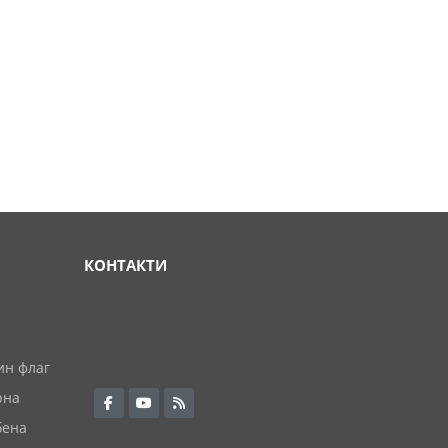
КОНТАКТИ
ин флаг
рна
бена