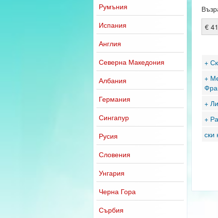
Румъния
Възр
Испания
€ 4
Англия
Северна Македония
+ Ск
+ Ме
Албания
Фра
Германия
+ Л
Сингапур
+ Р
ски 
Русия
Словения
Унгария
Черна Гора
Сърбия