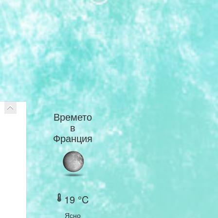
Времето
в
Франция
19 °C
Ясно