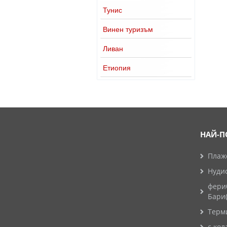
Тунис
Винен туризъм
Ливан
Етиопия
НАЙ-П
Плажо
Нуди
фери
Бари
Терм
с кол