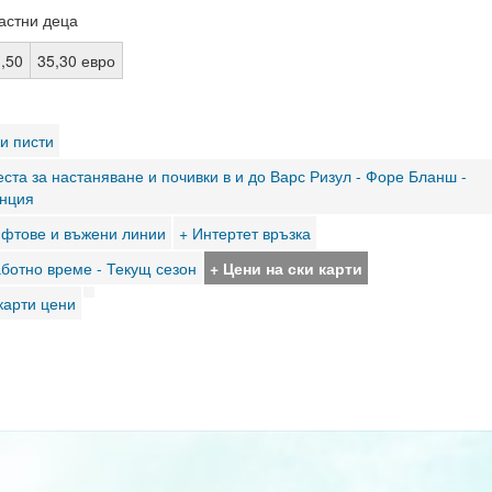
астни деца
1,50
35,30 евро
и писти
ста за настаняване и почивки в и до Варс Ризул - Форе Бланш -
нция
ифтове и въжени линии
+ Интертет връзка
аботно време - Текущ сезон
+ Цени на ски карти
карти цени