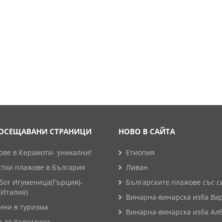
ОСЕЩАВАНИ СТРАНИЦИ
НОВО В САЙТА
ве в Керамоти- уникални!
Етиопия
стки плажове в България
Ливан
бот Игуменица(Гърция)-
Българските плажове със с
(Италия)
Винарна-винарска изба Ва
ини в туризма
Винарна-винарска изба Ал
а до Халкидики