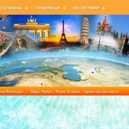
ПОЧИВКА
ПРАЗНИЦИ
ЕКСКУРЗИИ
във Франция
/
Варс Ризул - Форе Бланш
/ Цени на ски карти